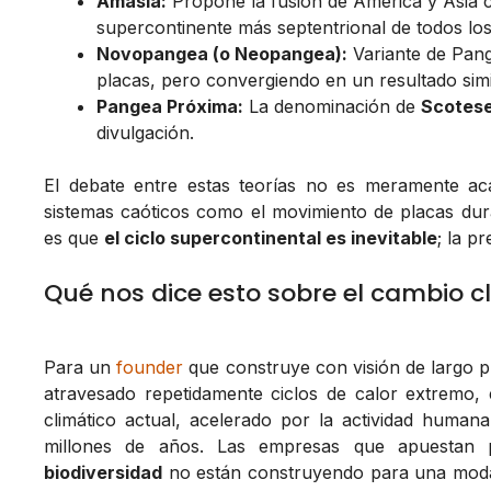
Amasia:
Propone la fusión de América y Asia 
supercontinente más septentrional de todos lo
Novopangea (o Neopangea):
Variante de Pange
placas, pero convergiendo en un resultado simi
Pangea Próxima:
La denominación de
Scotes
divulgación.
El debate entre estas teorías no es meramente aca
sistemas caóticos como el movimiento de placas dur
es que
el ciclo supercontinental es inevitable
; la p
Qué nos dice esto sobre el cambio c
Para un
founder
que construye con visión de largo pla
atravesado repetidamente ciclos de calor extremo, 
climático actual, acelerado por la actividad huma
millones de años. Las empresas que apuestan
biodiversidad
no están construyendo para una moda 