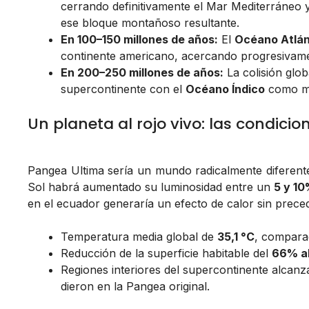
cerrando definitivamente el Mar Mediterráneo y
ese bloque montañoso resultante.
En 100–150 millones de años:
El
Océano Atlán
continente americano, acercando progresivame
En 200–250 millones de años:
La colisión glob
supercontinente con el
Océano Índico
como mar
Un planeta al rojo vivo: las condici
Pangea Ultima sería un mundo radicalmente diferente
Sol habrá aumentado su luminosidad entre un
5 y 1
en el ecuador generaría un efecto de calor sin prece
Temperatura media global de
35,1 °C
, comparad
Reducción de la superficie habitable del
66% a
Regiones interiores del supercontinente alca
dieron en la Pangea original.