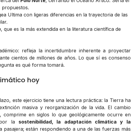
cerca del
Polo Norte
, cerrando el Océano Ártico. Sería el
s propuestos.
a Ultima con ligeras diferencias en la trayectoria de las
lar.
e
, que es la más extendida en la literatura científica de
démico: refleja la incertidumbre inherente a proyectar
ante cientos de millones de años. Lo que sí es consenso
regunta es qué forma tomará.
limático hoy
zo, este ejercicio tiene una lectura práctica: la Tierra ha
extinción masiva y reorganización de la vida. El cambio
na, comprime en siglos lo que geológicamente ocurre en
 por la
sostenibilidad, la adaptación climática y la
pasajera; están respondiendo a una de las fuerzas más