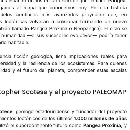
entes estaban unidos en un único bloque llamado
Pangea
.
legamos al mapa que conocemos hoy. Pero la historia
odelos científicos más avanzados proyectan que, en
as tectónicas volverán a colisionar formando un nuevo
bién llamado Pangea Próxima o Neopangea). El ciclo se
la humanidad —o sus sucesores evolutivos— podría tener
rio habitable.
ncia ficción geológica, tiene implicaciones reales para
ersidad y la resiliencia de los ecosistemas. Para quienes
idad y el futuro del planeta, comprender estas escalas
stopher Scotese y el proyecto PALEOMAP
otese
, geólogo estadounidense y fundador del proyecto
mientos tectónicos de los últimos
1.000 millones de años
utizó el supercontinente futuro como
Pangea Próxima
, y