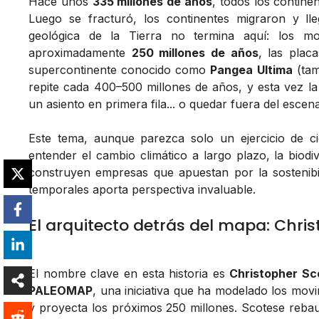
Hace unos
335 millones de años
, todos los contin
Luego se fracturó, los continentes migraron y l
geológica de la Tierra no termina aquí: los m
aproximadamente
250 millones de años
, las plac
supercontinente conocido como
Pangea Ultima
(tam
repite cada 400–500 millones de años, y esta vez 
un asiento en primera fila... o quedar fuera del escena
Este tema, aunque parezca solo un ejercicio de cie
entender el cambio climático a largo plazo, la biodiv
construyen empresas que apuestan por la sostenibil
temporales aporta perspectiva invaluable.
El arquitecto detrás del mapa: Chri
El nombre clave en esta historia es
Christopher Sc
PALEOMAP
, una iniciativa que ha modelado los movi
y proyecta los próximos 250 millones. Scotese reba