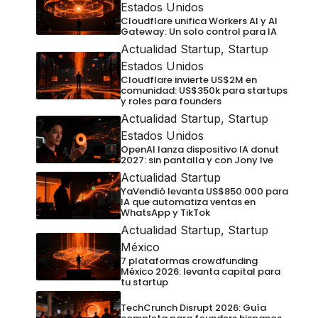
Estados Unidos
Cloudflare unifica Workers AI y AI
Gateway: Un solo control para IA
Actualidad Startup
,
Startup
Estados Unidos
Cloudflare invierte US$2M en
comunidad: US$350k para startups
y roles para founders
Actualidad Startup
,
Startup
Estados Unidos
OpenAI lanza dispositivo IA donut
2027: sin pantalla y con Jony Ive
Actualidad Startup
YaVendió levanta US$850.000 para
IA que automatiza ventas en
WhatsApp y TikTok
Actualidad Startup
,
Startup
México
7 plataformas crowdfunding
México 2026: levanta capital para
tu startup
TechCrunch Disrupt 2026: Guía