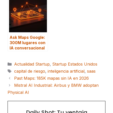
Ask Maps Google:
300M lugares con
IA conversacional
Categorías
Actualidad Startup
,
Startup Estados Unidos
Etiquetas
capital de riesgo
,
inteligencia artificial
,
saas
Past Maps: 185K mapas sin IA en 2026
Mistral AI Industrial: Airbus y BMW adoptan
Physical AI
Daily Shot: Tu ventaja