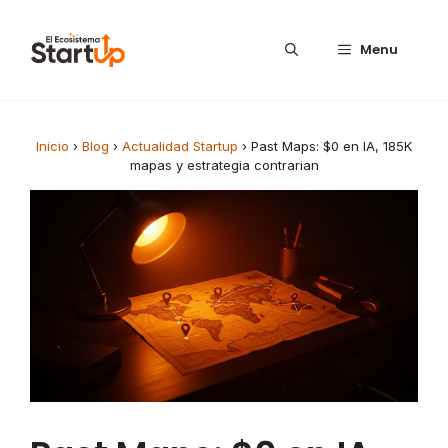
Saltar al contenido
Menu
Inicio
›
Blog
›
Actualidad Startup
›
Past Maps: $0 en IA, 185K
mapas y estrategia contrarian