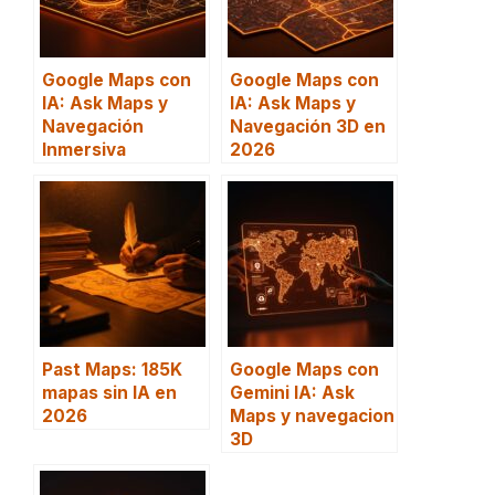
Google Maps con
Google Maps con
IA: Ask Maps y
IA: Ask Maps y
Navegación
Navegación 3D en
Inmersiva
2026
Past Maps: 185K
Google Maps con
mapas sin IA en
Gemini IA: Ask
2026
Maps y navegacion
3D