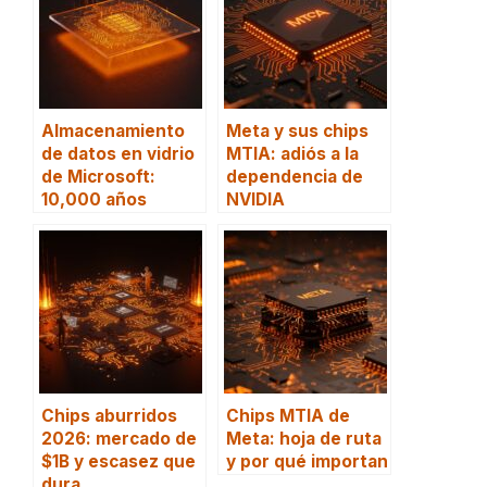
Almacenamiento
Meta y sus chips
de datos en vidrio
MTIA: adiós a la
de Microsoft:
dependencia de
10,000 años
NVIDIA
Chips aburridos
Chips MTIA de
2026: mercado de
Meta: hoja de ruta
$1B y escasez que
y por qué importan
dura