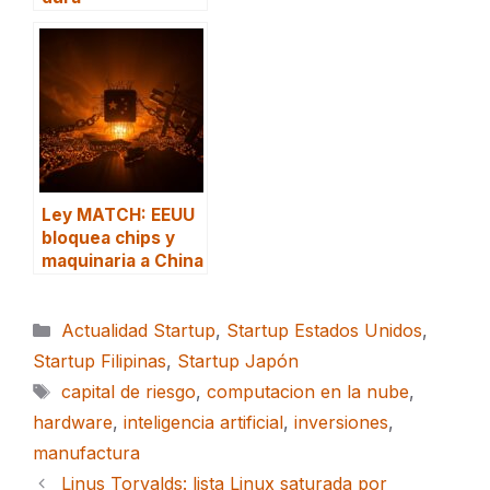
Ley MATCH: EEUU
bloquea chips y
maquinaria a China
Categorías
Actualidad Startup
,
Startup Estados Unidos
,
Startup Filipinas
,
Startup Japón
Etiquetas
capital de riesgo
,
computacion en la nube
,
hardware
,
inteligencia artificial
,
inversiones
,
manufactura
Linus Torvalds: lista Linux saturada por