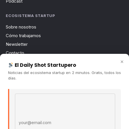
Pódcast
ECOSISTEMA STARTUP
Sobre nosotros
Cómo trabajamos
Newsletter
Contacto
×
Publicidad
El Daily Shot Startupero
Convocatorias
Noticias del ecosistema startup en 2 minutos. Gratis, todos los
días.
COMUNIDAD
Comunidad (Skool) ↗
Email address
Blog Cristian Tala ↗
Es La Hora de Aprender ↗
© 2026 El Ecosistema Startup. Todos los derechos