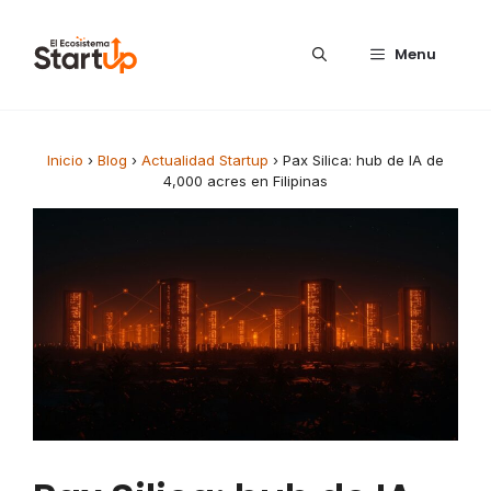
Saltar al contenido
Menu
Inicio
›
Blog
›
Actualidad Startup
›
Pax Silica: hub de IA de
4,000 acres en Filipinas