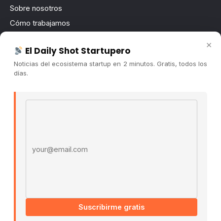
Sobre nosotros
Cómo trabajamos
Newsletter
×
El Daily Shot Startupero
Contacto
Noticias del ecosistema startup en 2 minutos. Gratis, todos los
Publicidad
días.
Convocatorias
Email address
COMUNIDAD
Comunidad (Skool) ↗
Blog Cristian Tala ↗
Es La Hora de Aprender ↗
© 2026 El Ecosistema Startup. Todos los derechos
reservados.
Políticas De Privacidad · Términos De Uso
Suscribirme gratis