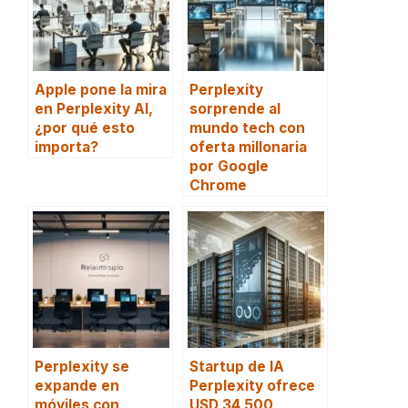
Apple pone la mira
Perplexity
en Perplexity AI,
sorprende al
¿por qué esto
mundo tech con
importa?
oferta millonaria
por Google
Chrome
Perplexity se
Startup de IA
expande en
Perplexity ofrece
móviles con
USD 34,500