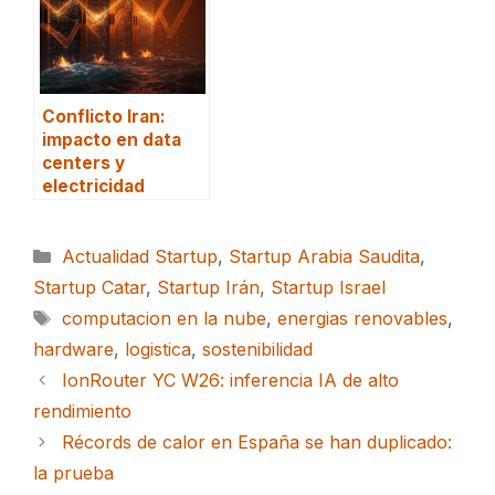
Conflicto Iran:
impacto en data
centers y
electricidad
Categorías
Actualidad Startup
,
Startup Arabia Saudita
,
Startup Catar
,
Startup Irán
,
Startup Israel
Etiquetas
computacion en la nube
,
energias renovables
,
hardware
,
logistica
,
sostenibilidad
IonRouter YC W26: inferencia IA de alto
rendimiento
Récords de calor en España se han duplicado:
la prueba