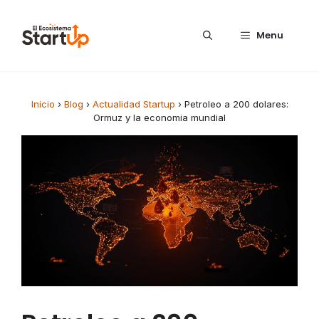
Saltar al contenido
Menu
Inicio
›
Blog
›
Actualidad Startup
›
Petroleo a 200 dolares:
Ormuz y la economia mundial