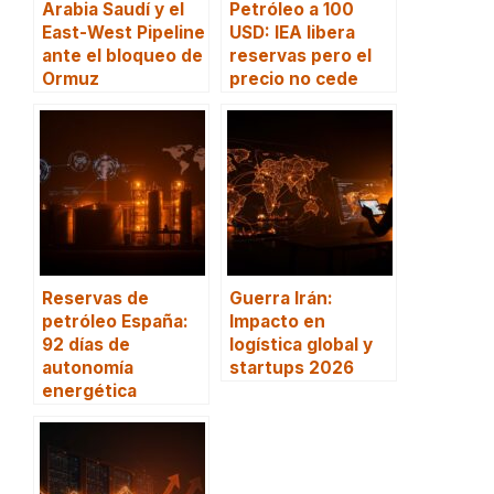
Arabia Saudí y el
Petróleo a 100
East-West Pipeline
USD: IEA libera
ante el bloqueo de
reservas pero el
Ormuz
precio no cede
Reservas de
Guerra Irán:
petróleo España:
Impacto en
92 días de
logística global y
autonomía
startups 2026
energética