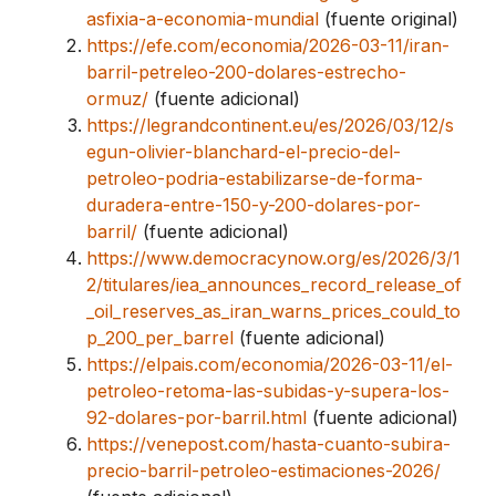
asfixia-a-economia-mundial
(fuente original)
https://efe.com/economia/2026-03-11/iran-
barril-petreleo-200-dolares-estrecho-
ormuz/
(fuente adicional)
https://legrandcontinent.eu/es/2026/03/12/s
egun-olivier-blanchard-el-precio-del-
petroleo-podria-estabilizarse-de-forma-
duradera-entre-150-y-200-dolares-por-
barril/
(fuente adicional)
https://www.democracynow.org/es/2026/3/1
2/titulares/iea_announces_record_release_of
_oil_reserves_as_iran_warns_prices_could_to
p_200_per_barrel
(fuente adicional)
https://elpais.com/economia/2026-03-11/el-
petroleo-retoma-las-subidas-y-supera-los-
92-dolares-por-barril.html
(fuente adicional)
https://venepost.com/hasta-cuanto-subira-
precio-barril-petroleo-estimaciones-2026/