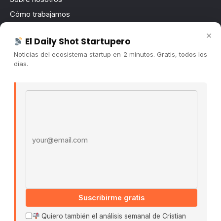
Cómo trabajamos
Newsletter
×
El Daily Shot Startupero
Contacto
Noticias del ecosistema startup en 2 minutos. Gratis, todos los
Publicidad
días.
Convocatorias
Email address
COMUNIDAD
Comunidad (Skool) ↗
Blog Cristian Tala ↗
Es La Hora de Aprender ↗
© 2026 El Ecosistema Startup. Todos los derechos
reservados.
Políticas De Privacidad · Términos De Uso
Suscribirme gratis
Quiero también el análisis semanal de Cristian