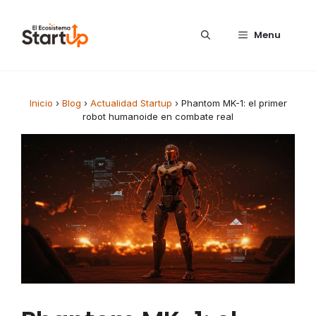
Saltar al contenido
Menu
Inicio
›
Blog
›
Actualidad Startup
›
Phantom MK-1: el primer
robot humanoide en combate real