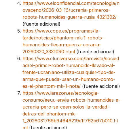
https://www.elconfidencial.com/tecnologia/n
ovaceno/2026-03-16/ucrania-primeros-
robots-humanoides-guerra-rusia_4321392/
(fuente adicional)
https://www.cope.es/programas/la-
tarde/noticias/phantom-mk-1-robots-
humanoides-llegan-guerra-ucrania-
20260320_3331090.html
(fuente adicional)
https://www.eluniverso.com/larevista/socied
ad/el-primer-robot-humanoide-llevado-al-
frente-ucraniano-utiliza-cualquier-tipo-de-
arma-que-pueda-usar-un-humano-como-
es-el-phantom-mk-1-nota/
(fuente adicional)
https://www.larazon.es/tecnologia-
consumo/eeuu-envia-robots-humanoides-a-
ucrania-pero-se-caen-solos-la-verdad-
detras-del-phantom-mk-
1_2026031769b94649219e1f762b67b010.ht
ml
(fuente adicional)