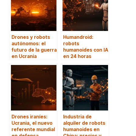
Drones y robots
Humandroid:
autónomos: el
robots
futuro de la guerra
humanoides con IA
en Ucrania
en 24 horas
Drones iraníes:
Industria de
Ucrania, el nuevo
alquiler de robots
referente mundial
humanoides en
en defensa
China: precios y