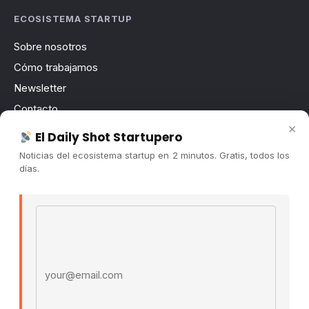
ECOSISTEMA STARTUP
Sobre nosotros
Cómo trabajamos
Newsletter
Contacto
×
Publicidad
El Daily Shot Startupero
Convocatorias
Noticias del ecosistema startup en 2 minutos. Gratis, todos los
días.
COMUNIDAD
Comunidad (Skool) ↗
Email address
Blog Cristian Tala ↗
Es La Hora de Aprender ↗
© 2026 El Ecosistema Startup. Todos los derechos
reservados.