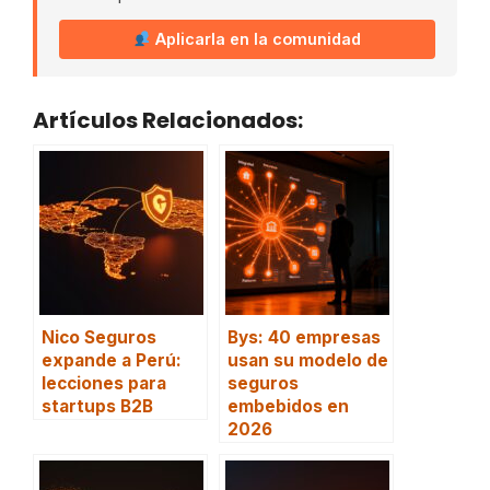
Aplicarla en la comunidad
Artículos Relacionados:
Nico Seguros
Bys: 40 empresas
expande a Perú:
usan su modelo de
lecciones para
seguros
startups B2B
embebidos en
2026