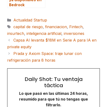
Bedrock
Categorías
Actualidad Startup
Etiquetas
capital de riesgo
,
financiacion
,
Fintech
,
insurtech
,
inteligencia artificial
,
inversiones
Capsa AI levanta $18M en Serie A para IA en
private equity
Prada y Axiom Space: traje lunar con
refrigeración para 8 horas
Daily Shot: Tu ventaja
táctica
Lo que pasó en las últimas 24 horas,
resumido para que tú no tengas que
filtrarlo.