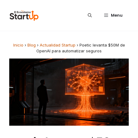
Saltar al contenido
Menu
Inicio
›
Blog
›
Actualidad Startup
›
Poetic levanta $50M de
OpenAI para automatizar seguros