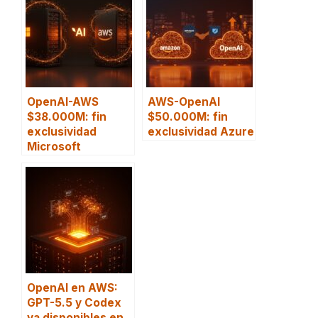
OpenAI-AWS
AWS-OpenAI
$38.000M: fin
$50.000M: fin
exclusividad
exclusividad Azure
Microsoft
OpenAI en AWS:
GPT-5.5 y Codex
ya disponibles en