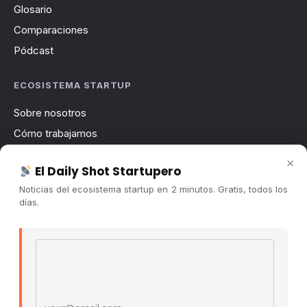
Glosario
Comparaciones
Pódcast
ECOSISTEMA STARTUP
Sobre nosotros
Cómo trabajamos
Newsletter
×
El Daily Shot Startupero
Contacto
Noticias del ecosistema startup en 2 minutos. Gratis, todos los
Publicidad
días.
Convocatorias
Email address
COMUNIDAD
Comunidad (Skool) ↗
Blog Cristian Tala ↗