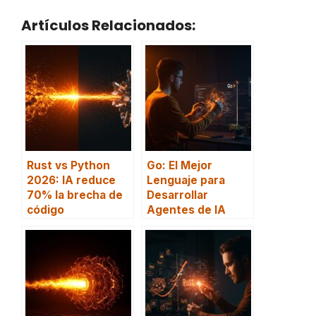
Artículos Relacionados:
Rust vs Python
Go: El Mejor
2026: IA reduce
Lenguaje para
70% la brecha de
Desarrollar
código
Agentes de IA