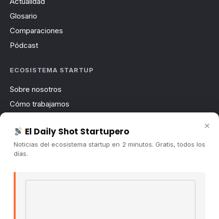
Actualidad
Glosario
Comparaciones
Pódcast
ECOSISTEMA STARTUP
Sobre nosotros
Cómo trabajamos
Newsletter
×
El Daily Shot Startupero
Contacto
Noticias del ecosistema startup en 2 minutos. Gratis, todos los
Publicidad
días.
Convocatorias
Email address
COMUNIDAD
Comunidad (Skool) ↗