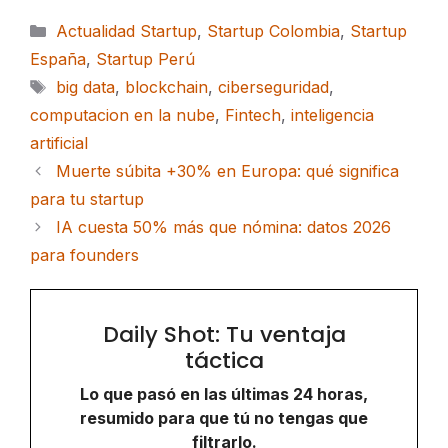
Categorías
Actualidad Startup
,
Startup Colombia
,
Startup
España
,
Startup Perú
Etiquetas
big data
,
blockchain
,
ciberseguridad
,
computacion en la nube
,
Fintech
,
inteligencia
artificial
Muerte súbita +30% en Europa: qué significa
para tu startup
IA cuesta 50% más que nómina: datos 2026
para founders
Daily Shot: Tu ventaja
táctica
Lo que pasó en las últimas 24 horas,
resumido para que tú no tengas que
filtrarlo.