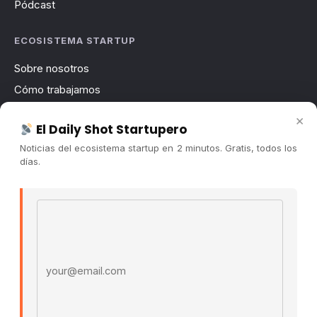
Pódcast
ECOSISTEMA STARTUP
Sobre nosotros
Cómo trabajamos
Newsletter
×
El Daily Shot Startupero
Contacto
Noticias del ecosistema startup en 2 minutos. Gratis, todos los
Publicidad
días.
Convocatorias
Email address
COMUNIDAD
Comunidad (Skool) ↗
Blog Cristian Tala ↗
Es La Hora de Aprender ↗
© 2026 El Ecosistema Startup. Todos los derechos