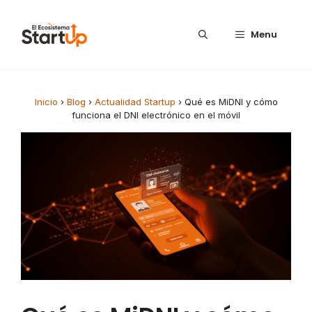
Saltar al contenido
Menu
Inicio
›
Blog
›
Actualidad Startup
›
Qué es MiDNI y cómo
funciona el DNI electrónico en el móvil