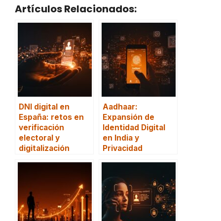
Artículos Relacionados:
DNI digital en
Aadhaar:
España: retos en
Expansión de
verificación
Identidad Digital
electoral y
en India y
digitalización
Privacidad