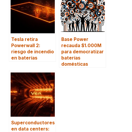
Tesla retira
Base Power
Powerwall 2:
recauda $1.000M
riesgo de incendio
para democratizar
en baterías
baterías
domésticas
Superconductores
en data centers: