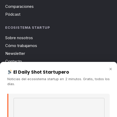
Comparaciones
Pódcast
ECOSISTEMA STARTUP
Sobre nosotros
Cómo trabajamos
Newsletter
Contacto
×
Publicidad
El Daily Shot Startupero
Convocatorias
Noticias del ecosistema startup en 2 minutos. Gratis, todos los
días.
COMUNIDAD
Comunidad (Skool) ↗
Email address
Blog Cristian Tala ↗
Es La Hora de Aprender ↗