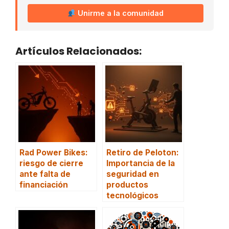
Unirme a la comunidad
Artículos Relacionados:
Rad Power Bikes:
Retiro de Peloton:
riesgo de cierre
Importancia de la
ante falta de
seguridad en
financiación
productos
tecnológicos