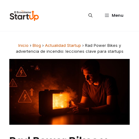
Saltar al contenido
Menu
Inicio
›
Blog
›
Actualidad Startup
›
Rad Power Bikes y
advertencia de incendio: lecciones clave para startups