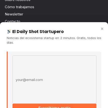
Cómo trabajamos
Newsletter
Contacto
×
Publicidad
El Daily Shot Startupero
Convocatorias
Noticias del ecosistema startup en 2 minutos. Gratis, todos los
días.
COMUNIDAD
Comunidad (Skool) ↗
Email address
Blog Cristian Tala ↗
Es La Hora de Aprender ↗
© 2026 El Ecosistema Startup. Todos los derechos
reservados.
Políticas De Privacidad · Términos De Uso
Suscribirme gratis