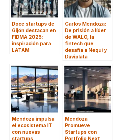
Doce startups de
Carlos Mendoza:
Gijón destacan en
De prisión a líder
FIDMA 2025:
de WALO, la
inspiración para
fintech que
LATAM
desafía a Nequi y
Daviplata
Mendoza impulsa
Mendoza
el ecosistema IT
Promueve
con nuevas
Startups con
startups
Portfolio Next