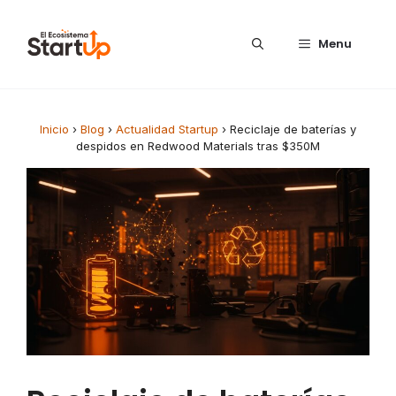
Saltar al contenido
Menu
Inicio
›
Blog
›
Actualidad Startup
›
Reciclaje de baterías y
despidos en Redwood Materials tras $350M