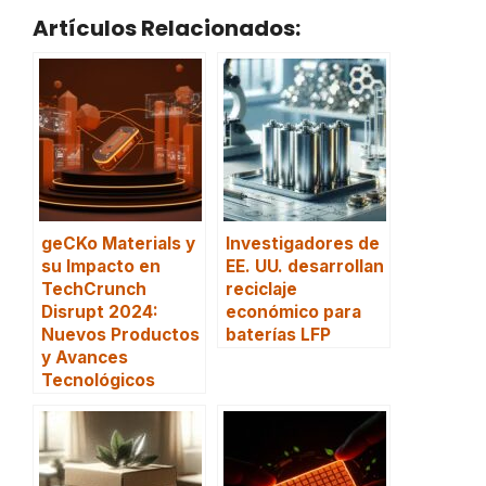
Artículos Relacionados:
geCKo Materials y
Investigadores de
su Impacto en
EE. UU. desarrollan
TechCrunch
reciclaje
Disrupt 2024:
económico para
Nuevos Productos
baterías LFP
y Avances
Tecnológicos