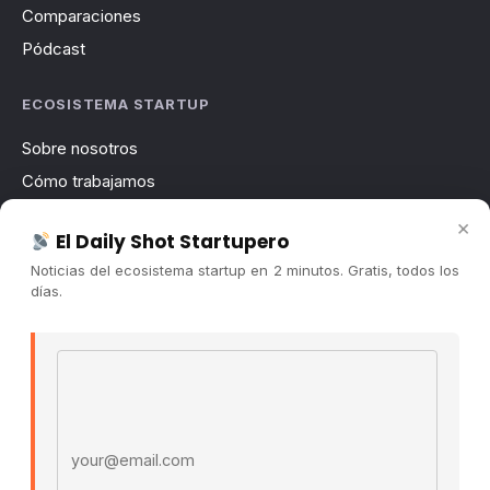
Comparaciones
Pódcast
ECOSISTEMA STARTUP
Sobre nosotros
Cómo trabajamos
Newsletter
×
El Daily Shot Startupero
Contacto
Noticias del ecosistema startup en 2 minutos. Gratis, todos los
Publicidad
días.
Convocatorias
Email address
COMUNIDAD
Comunidad (Skool) ↗
Blog Cristian Tala ↗
Es La Hora de Aprender ↗