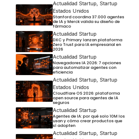
Actualidad Startup
,
Startup
Estados Unidos
Stanford coordina 37.000 agentes
de IA y Merck valida su diseño de
fármaco
Actualidad Startup
DXC y Primary lanzan plataforma
Zero Trust para IA empresarial en
2026
Actualidad Startup
Navegadores IA 2026: 7 opciones
para automatizar agentes con
eficiencia
Actualidad Startup
,
Startup
Estados Unidos
Cloudflare OS 2026: plataforma
open source para agentes de IA
seguros
Actualidad Startup
Agentes de IA: por qué solo 10M los
usan y cómo crear productos que
sí adopten
Actualidad Startup
,
Startup