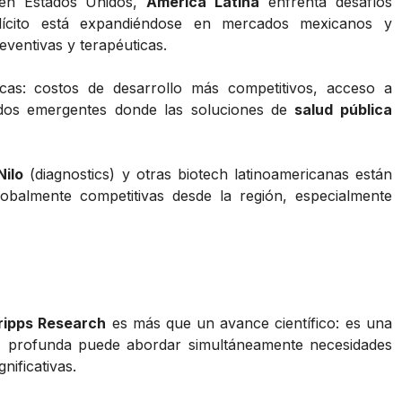
e en Estados Unidos,
América Latina
enfrenta desafíos
lícito está expandiéndose en mercados mexicanos y
ventivas y terapéuticas.
icas: costos de desarrollo más competitivos, acceso a
cados emergentes donde las soluciones de
salud pública
Nilo
(diagnostics) y otras biotech latinoamericanas están
obalmente competitivas desde la región, especialmente
ripps Research
es más que un avance científico: es una
a
profunda puede abordar simultáneamente necesidades
nificativas.