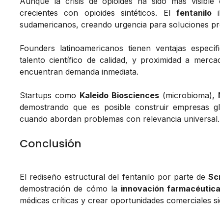
Aunque la crisis de opioides ha sido más visibl
crecientes con opioides sintéticos. El
fentanilo
i
sudamericanos, creando urgencia para soluciones pre
Founders latinoamericanos tienen ventajas específ
talento científico de calidad, y proximidad a mer
encuentran demanda inmediata.
Startups como
Kaleido Biosciences
(microbioma),
demostrando que es posible construir empresas gl
cuando abordan problemas con relevancia universal.
Conclusión
El rediseño estructural del fentanilo por parte de
Sc
demostración de cómo la
innovación farmacéutic
médicas críticas y crear oportunidades comerciales sig