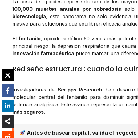
La crisis de opioides representa uno de los mayor
100,000 muertes anuales por sobredosis
solo 
biotecnología
, este panorama no solo evidencia u
masiva para soluciones que equilibren eficacia analgé
El
fentanilo
, opioide sintético 50 veces más potente 
principal riesgo: la depresión respiratoria que caus
innovación farmacéutica
puede marcar una diferenc
Rediseño estructural: cuando la qu
Investigadores de
Scripps Research
han desarroll
molecular central del fentanilo para disminuir sign
potencia analgésica. Este avance representa un camb
más seguros
.
Antes de buscar capital, valida el negocio