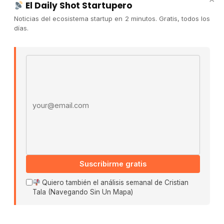
El Daily Shot Startupero
Contacto
Noticias del ecosistema startup en 2 minutos. Gratis, todos los
Publicidad
días.
Convocatorias
Email address
COMUNIDAD
Comunidad (Skool) ↗
Blog Cristian Tala ↗
Es La Hora de Aprender ↗
© 2026 El Ecosistema Startup. Todos los derechos
reservados.
Políticas De Privacidad · Términos De Uso
Suscribirme gratis
Quiero también el análisis semanal de Cristian
Tala (Navegando Sin Un Mapa)