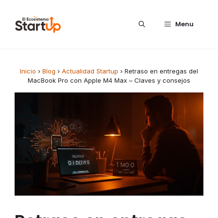
Saltar al contenido
Menu
Inicio
›
Blog
›
Actualidad Startup
›
Retraso en entregas del
MacBook Pro con Apple M4 Max – Claves y consejos