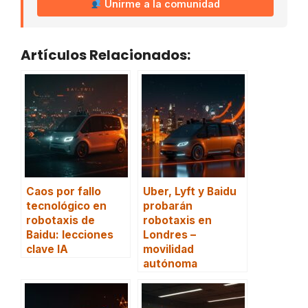
Unirme a la comunidad
Artículos Relacionados:
Caos por fallo
Uber, Lyft y Baidu
tecnológico en
probarán
robotaxis de
robotaxis en
Baidu: lecciones
Londres –
clave IA
movilidad
autónoma