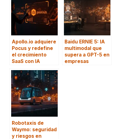
Apollo.io adquiere
Baidu ERNIE 5: IA
Pocus y redefine
multimodal que
el crecimiento
supera a GPT-5 en
SaaS con IA
empresas
Robotaxis de
Waymo: seguridad
y riesgos en