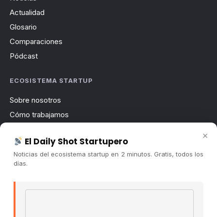
Actualidad
Glosario
Comparaciones
Pódcast
ECOSISTEMA STARTUP
Sobre nosotros
Cómo trabajamos
Newsletter
×
El Daily Shot Startupero
Contacto
Noticias del ecosistema startup en 2 minutos. Gratis, todos los
Publicidad
días.
Convocatorias
Email address
COMUNIDAD
Comunidad (Skool) ↗