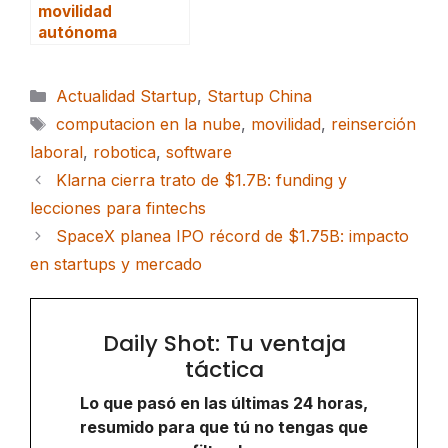
movilidad
autónoma
Categorías
Actualidad Startup
,
Startup China
Etiquetas
computacion en la nube
,
movilidad
,
reinserción
laboral
,
robotica
,
software
Klarna cierra trato de $1.7B: funding y
lecciones para fintechs
SpaceX planea IPO récord de $1.75B: impacto
en startups y mercado
Daily Shot: Tu ventaja
táctica
Lo que pasó en las últimas 24 horas,
resumido para que tú no tengas que