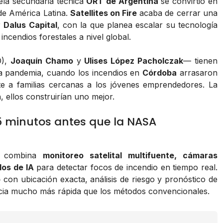
ela secundaria técnica
ORT de Argentina
se convirtió en
de América Latina.
Satellites on Fire
acaba de cerrar una
r
Dalus Capital
, con la que planea escalar su tecnología
 incendios forestales a nivel global.
),
Joaquín Chamo
y
Ulises López Pacholczak
— tienen
na pandemia, cuando los incendios en
Córdoba
arrasaron
e a familias cercanas a los jóvenes emprendedores. La
n, ellos construirían uno mejor.
5 minutos antes que la NASA
combina
monitoreo satelital multifuente, cámaras
los de IA
para detectar focos de incendio en tiempo real.
p
con ubicación exacta, análisis de riesgo y pronóstico de
cia mucho más rápida que los métodos convencionales.