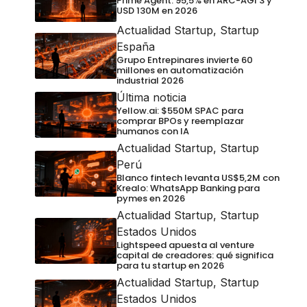
Prime Agent: 95,5% en ARC-AGI 3 y
USD 130M en 2026
Actualidad Startup
,
Startup
España
Grupo Entrepinares invierte 60
millones en automatización
industrial 2026
Última noticia
Yellow.ai: $550M SPAC para
comprar BPOs y reemplazar
humanos con IA
Actualidad Startup
,
Startup
Perú
Blanco fintech levanta US$5,2M con
Krealo: WhatsApp Banking para
pymes en 2026
Actualidad Startup
,
Startup
Estados Unidos
Lightspeed apuesta al venture
capital de creadores: qué significa
para tu startup en 2026
Actualidad Startup
,
Startup
Estados Unidos