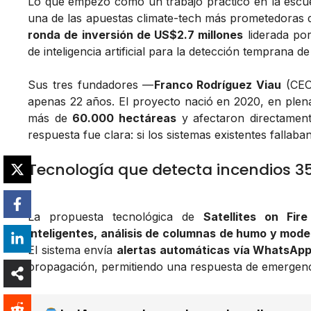
Lo que empezó como un trabajo práctico en la escu
una de las apuestas climate-tech más prometedoras 
ronda de inversión de US$2.7 millones
liderada po
de inteligencia artificial para la detección temprana de
Sus tres fundadores —
Franco Rodríguez Viau
(CEO
apenas 22 años. El proyecto nació en 2020, en ple
más de
60.000 hectáreas
y afectaron directament
respuesta fue clara: si los sistemas existentes fallaba
Tecnología que detecta incendios 3
La propuesta tecnológica de
Satellites on Fire
inteligentes, análisis de columnas de humo y mode
El sistema envía
alertas automáticas vía WhatsAp
propagación, permitiendo una respuesta de emergen