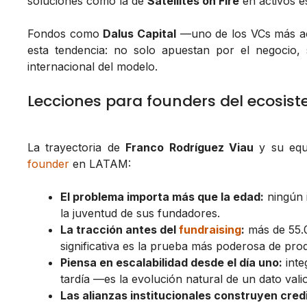
soluciones como la de
Satellites on Fire
en activos e
Fondos como
Dalus Capital
—uno de los VCs más act
esta tendencia: no solo apuestan por el negocio,
internacional del modelo.
Lecciones para founders del ecosis
La trayectoria de
Franco Rodríguez Viau
y su equi
founder
en LATAM:
El problema importa más que la edad:
ningún 
la juventud de sus fundadores.
La tracción antes del
fundraising
:
más de 55.0
significativa es la prueba más poderosa de prod
Piensa en escalabilidad desde el día uno:
inte
tardía —es la evolución natural de un dato val
Las alianzas institucionales construyen credi