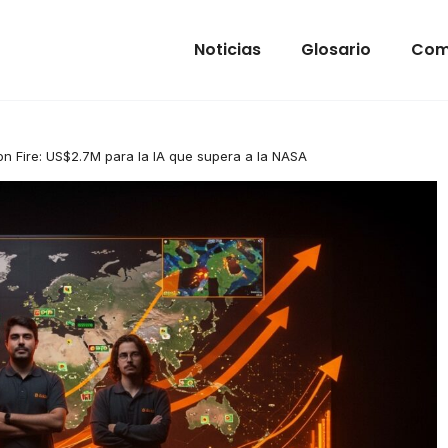
Noticias
Glosario
Com
 on Fire: US$2.7M para la IA que supera a la NASA