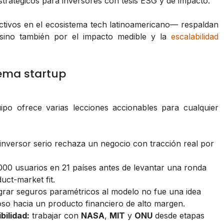
stratégicos para inversores con tesis ESG y de impacto.
ivos en el ecosistema tech latinoamericano— respaldan
 sino también por el impacto medible y la
escalabilidad
tema startup
po ofrece varias lecciones accionables para cualquier
inversor serio rechaza un negocio con tracción real por
00 usuarios en 21 países antes de levantar una ronda
uct-market fit.
grar seguros paramétricos al modelo no fue una idea
ioso hacia un producto financiero de alto margen.
bilidad:
trabajar con
NASA
,
MIT
y
ONU
desde etapas