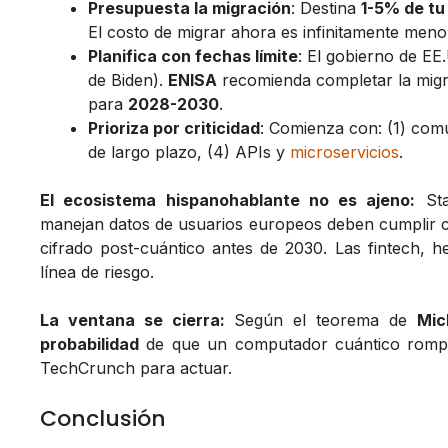
Presupuesta la migración
: Destina
1-5% de tu
El costo de migrar ahora es infinitamente men
Planifica con fechas límite
: El gobierno de EE
de Biden).
ENISA
recomienda completar la mig
para
2028-2030
.
Prioriza por criticidad
: Comienza con: (1) comu
de largo plazo, (4) APIs y
microservicios
.
El ecosistema hispanohablante no es ajeno:
Sta
manejan datos de usuarios europeos deben cumplir 
cifrado post-cuántico antes de 2030. Las fintech, 
línea de riesgo.
La ventana se cierra:
Según el teorema de
Mic
probabilidad
de que un computador cuántico rompa
TechCrunch para actuar.
Conclusión