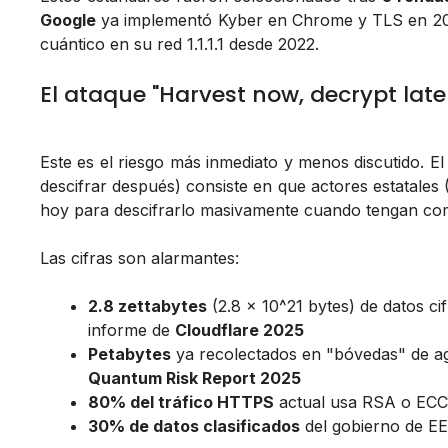
Google
ya implementó Kyber en Chrome y TLS en 20
cuántico en su red 1.1.1.1 desde 2022.
El ataque "Harvest now, decrypt late
Este es el riesgo más inmediato y menos discutido. E
descifrar después) consiste en que actores estatales
hoy para descifrarlo masivamente cuando tengan com
Las cifras son alarmantes:
2.8 zettabytes
(2.8 × 10^21 bytes) de datos ci
informe de
Cloudflare 2025
Petabytes
ya recolectados en "bóvedas" de age
Quantum Risk Report 2025
80% del tráfico HTTPS
actual usa RSA o ECC,
30% de datos clasificados
del gobierno de E