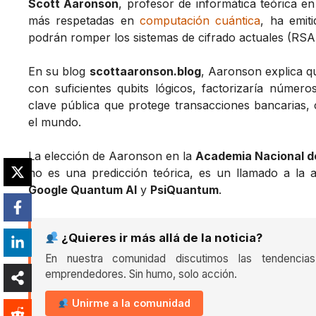
Scott Aaronson
, profesor de informática teórica e
más respetadas en
computación cuántica
, ha emit
podrán romper los sistemas de cifrado actuales (RS
En su blog
scottaaronson.blog
, Aaronson explica q
con suficientes qubits lógicos, factorizaría número
clave pública que protege transacciones bancarias,
el mundo.
La elección de Aaronson en la
Academia Nacional de
no es una predicción teórica, es un llamado a la 
Google Quantum AI
y
PsiQuantum
.
¿Quieres ir más allá de la noticia?
En nuestra comunidad discutimos las tendencia
emprendedores. Sin humo, solo acción.
Unirme a la comunidad