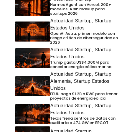
Hermes Agent con Vercel: 200+
modelos IA sin markup para
startups 2026
Actualidad Startup
,
Startup
Estados Unidos
OpenAI Astra: primer modelo con
riesgo crítico de ciberseguridad en
2026
Actualidad Startup
,
Startup
Estados Unidos
Trump gasta US$4.000M para
cancelar energía eólica marina
Actualidad Startup
,
Startup
Alemania
,
Startup Estados
Unidos
EEUU paga $1.2B a RWE para frenar
proyectos de energía eólica
Actualidad Startup
,
Startup
Estados Unidos
Texas frena centros de datos con
auditoría a 474 GW en ERCOT
Actualidad Startup