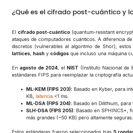
¿Qué es el cifrado post-cuántico y 
El
cifrado post-cuántico
(quantum-resistant encrypti
ataques de computadores cuánticos. A diferencia de
discretos (vulnerables al algoritmo de Shor), es
lattices
,
hash
y
códigos
que incluso una máquina cuá
En
agosto de 2024
, el
NIST
(Instituto Nacional de 
estándares FIPS para reemplazar la criptografía actua
ML-KEM (FIPS 203)
: Basado en Kyber, para in
KB,
latencia
<1 ms.
ML-DSA (FIPS 204)
: Basado en Dilithium, para
SLH-DSA (FIPS 205)
: Basado en SPHINCS+, firm
más grandes (~50 KB) pero altamente seguras.
Estos estándares fueron seleccionados tras
5 ronda