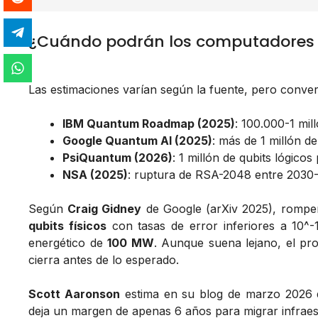
¿Cuándo podrán los computadores 
Las estimaciones varían según la fuente, pero conver
IBM Quantum Roadmap (2025)
: 100.000-1 mil
Google Quantum AI (2025)
: más de 1 millón d
PsiQuantum (2026)
: 1 millón de qubits lógic
NSA (2025)
: ruptura de RSA-2048 entre 2030
Según
Craig Gidney
de Google (arXiv 2025), romp
qubits físicos
con tasas de error inferiores a 10^
energético de
100 MW
. Aunque suena lejano, el pr
cierra antes de lo esperado.
Scott Aaronson
estima en su blog de marzo 2026 
deja un margen de apenas 6 años para migrar infraest