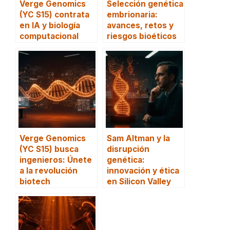
Verge Genomics
Selección genética
(YC S15) contrata
embrionaria:
en IA y biología
avances, retos y
computacional
riesgos bioéticos
Verge Genomics
Sam Altman y la
(YC S15) busca
disrupción
ingenieros: Únete
genética:
a la revolución
innovación y ética
biotech
en Silicon Valley