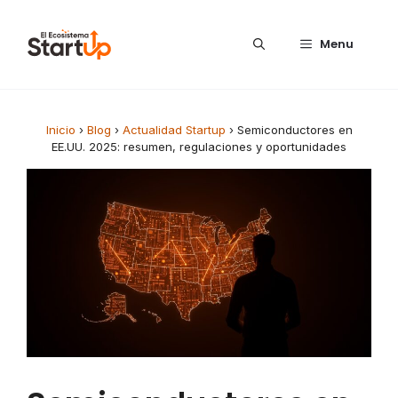
Saltar al contenido
Menu
Inicio
›
Blog
›
Actualidad Startup
›
Semiconductores en
EE.UU. 2025: resumen, regulaciones y oportunidades