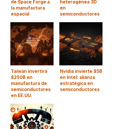
de Space Forge a
heterogénea 3D
la manufactura
en
espacial
semiconductores
Taiwán invertirá
Nvidia invierte $5B
$250B en
en Intel: alianza
manufactura de
estratégica en
semiconductores
semiconductores
en EE.UU.