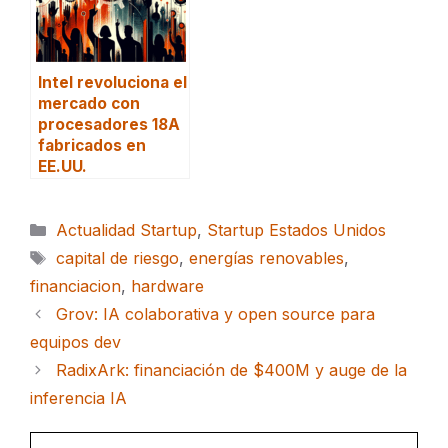
Intel revoluciona el
mercado con
procesadores 18A
fabricados en
EE.UU.
Categorías
Actualidad Startup
,
Startup Estados Unidos
Etiquetas
capital de riesgo
,
energías renovables
,
financiacion
,
hardware
Grov: IA colaborativa y open source para
equipos dev
RadixArk: financiación de $400M y auge de la
inferencia IA