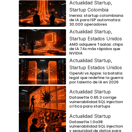
Actualidad Startup
,
Startup Colombia
Inerxia: startup colombiana
de IA para ISP automatiza
30.000 operadores
Actualidad Startup
,
Startup Estados Unidos
AMD adquiere Taalas: chips
de IA 74x más rápidos que
NVIDIA
Actualidad Startup
,
Startup Estados Unidos
OpenAI vs Apple: la batalla
legal que redefine la guerra
por talento de IA en 2026
Actualidad Startup
Datasette 0.65.3 corrige
vulnerabilidad SQL injection
crítica para startups
Actualidad Startup
Datasette 1.0a38:
vulnerabilidad SQL injection
y seguridad de datos para