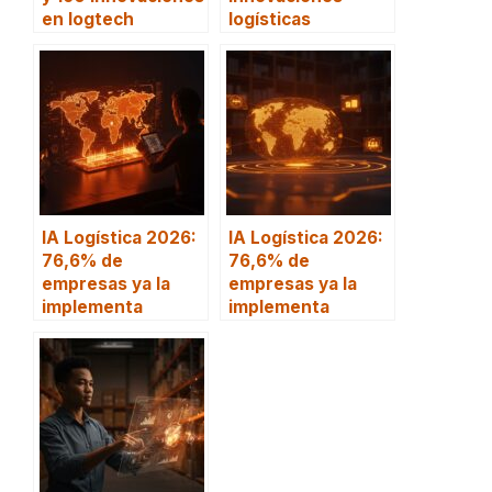
en logtech
logísticas
IA Logística 2026:
IA Logística 2026:
76,6% de
76,6% de
empresas ya la
empresas ya la
implementa
implementa