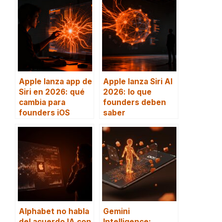
Apple lanza app de
Apple lanza Siri AI
Siri en 2026: qué
2026: lo que
cambia para
founders deben
founders iOS
saber
Alphabet no habla
Gemini
del acuerdo IA con
Intelligence: