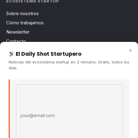
ECOSISTEMA STARTUP
Sobre nosotros
Cómo trabajamos
Newsletter
Contacto
×
Publicidad
El Daily Shot Startupero
Convocatorias
Noticias del ecosistema startup en 2 minutos. Gratis, todos los
días.
COMUNIDAD
Comunidad (Skool) ↗
Email address
Blog Cristian Tala ↗
Es La Hora de Aprender ↗
© 2026 El Ecosistema Startup. Todos los derechos
reservados.
Políticas De Privacidad · Términos De Uso