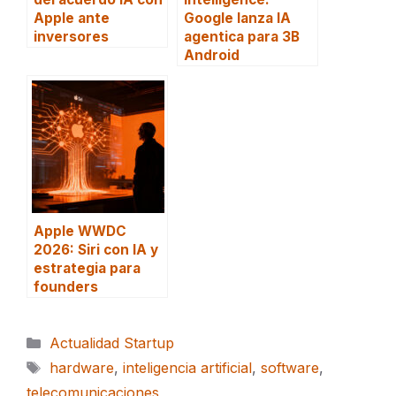
Apple ante
Google lanza IA
inversores
agentica para 3B
Android
Apple WWDC
2026: Siri con IA y
estrategia para
founders
Categorías
Actualidad Startup
Etiquetas
hardware
,
inteligencia artificial
,
software
,
telecomunicaciones