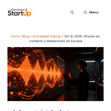
Saltar al contenido
Menu
Inicio
›
Blog
›
Actualidad Startup
›
Siri AI 2026: iPhone sin
contacto y limitaciones en Europa