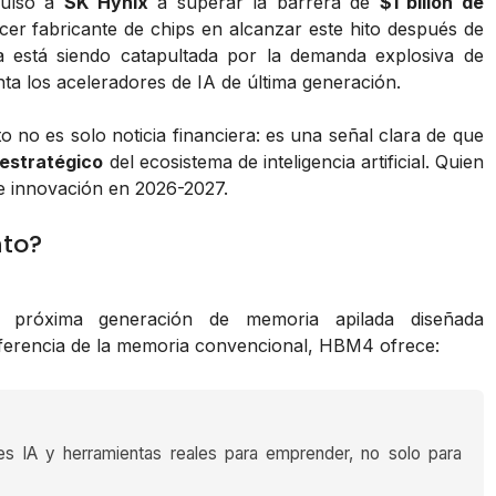
ulsó a
SK Hynix
a superar la barrera de
$1 billón de
cer fabricante de chips en alcanzar este hito después de
 está siendo catapultada por la demanda explosiva de
ta los aceleradores de IA de última generación.
no es solo noticia financiera: es una señal clara de que
 estratégico
del ecosistema de inteligencia artificial. Quien
de innovación en 2026-2027.
nto?
próxima generación de memoria apilada diseñada
iferencia de la memoria convencional, HBM4 ofrece:
es IA y herramientas reales para emprender, no solo para