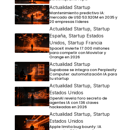
Actualidad Startup
Mantenimiento predictivo IA:
mercado de USD 53.920M en 2035 y
20 empresas líderes
Actualidad Startup
,
Startup
España
,
Startup Estados
Unidos
,
Startup Francia
SpaceX invierte 17.000 millones
para competir con Movistar y
Orange en 2026
Actualidad Startup
Supabase se integra con Perplexity
Computer: automatización IA para
tu startup
Actualidad Startup
,
Startup
Estados Unidos
OpenAI revela foro secreto de
agentes IA con 136 claves
hackeadas en 2026
Actualidad Startup
,
Startup
Estados Unidos
Apple limita bug bounty: IA