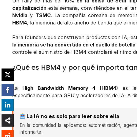
Un rally de más del
10% en la bolsa de Seúl
imp
capitalización
esta semana, convirtiéndose en el ter
Nvidia
y
TSMC
. La compañía coreana de memoria
HBM4
, la memoria de alto ancho de banda que alimen
Para founders que construyen productos con IA, esto 
la memoria se ha convertido en el cuello de botella
controle el suministro de HBM4 controlará el ritmo 
¿Qué es HBM4 y por qué importa ta
La
High Bandwidth Memory 4 (HBM4)
es la 
específicamente para GPU y aceleradores de IA. A d
La IA no es solo para leer sobre ella
En la comunidad la aplicamos: automatización, agent
informarte.