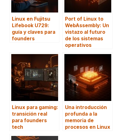
Linux en Fujitsu
Port of Linux to
Lifebook U729:
WebAssembly: Un
guía y claves para
vistazo al futuro
founders
de los sistemas
operativos
Linux para gaming:
Una introducción
transición real
profunda a la
para founders
memoria de
tech
procesos en Linux