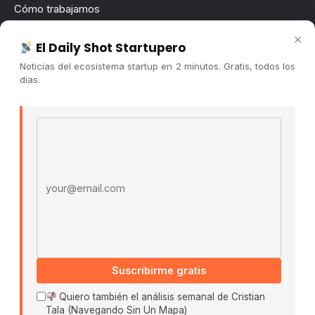
Cómo trabajamos
Newsletter
×
El Daily Shot Startupero
Contacto
Noticias del ecosistema startup en 2 minutos. Gratis, todos los
Publicidad
días.
Convocatorias
Email address
COMUNIDAD
Comunidad (Skool) ↗
Blog Cristian Tala ↗
Es La Hora de Aprender ↗
© 2026 El Ecosistema Startup. Todos los derechos
reservados.
Políticas De Privacidad · Términos De Uso
Suscribirme gratis
Quiero también el análisis semanal de Cristian
Tala (Navegando Sin Un Mapa)