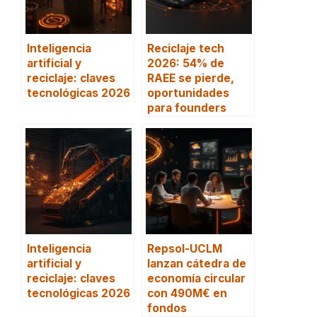
Inteligencia
Reciclaje tech
artificial y
2026: 54% de
reciclaje: claves
RAEE se pierde,
tecnológicas 2026
oportunidades
para founders
Inteligencia
Repsol-UCLM
artificial y
lanzan cátedra de
reciclaje: claves
economía circular
tecnológicas 2026
con 490M€ en
fondos