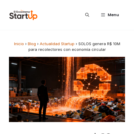
Saltar al contenido
Menu
Inicio
›
Blog
›
Actualidad Startup
›
SOLOS genera R$ 10M
para recolectores con economía circular