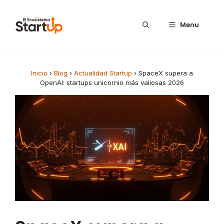
Saltar al contenido
Menu
Inicio
›
Blog
›
Actualidad Startup
›
SpaceX supera a
OpenAI: startups unicornio más valiosas 2026