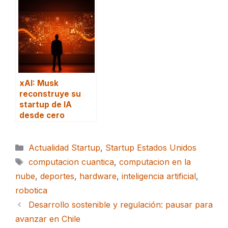
xAI: Musk
reconstruye su
startup de IA
desde cero
Categorías
Actualidad Startup
,
Startup Estados Unidos
Etiquetas
computacion cuantica
,
computacion en la
nube
,
deportes
,
hardware
,
inteligencia artificial
,
robotica
Desarrollo sostenible y regulación: pausar para
avanzar en Chile