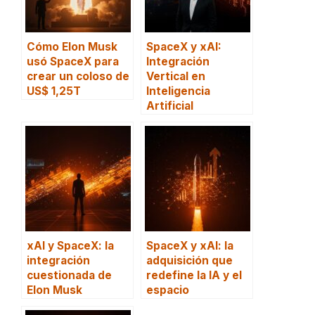
Cómo Elon Musk
SpaceX y xAI:
usó SpaceX para
Integración
crear un coloso de
Vertical en
US$ 1,25T
Inteligencia
Artificial
xAI y SpaceX: la
SpaceX y xAI: la
integración
adquisición que
cuestionada de
redefine la IA y el
Elon Musk
espacio