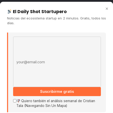
Newsletter
×
El Daily Shot Startupero
Contacto
Noticias del ecosistema startup en 2 minutos. Gratis, todos los
Publicidad
días.
Convocatorias
Email address
COMUNIDAD
Comunidad (Skool) ↗
Blog Cristian Tala ↗
Es La Hora de Aprender ↗
© 2026 El Ecosistema Startup. Todos los derechos
reservados.
Políticas De Privacidad · Términos De Uso
Suscribirme gratis
Quiero también el análisis semanal de Cristian
Tala (Navegando Sin Un Mapa)