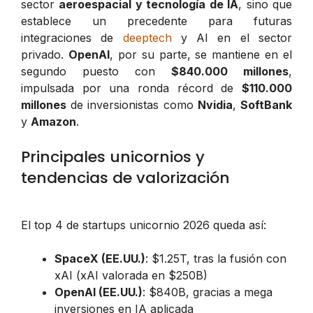
sector
aeroespacial y tecnología de IA
, sino que
establece un precedente para futuras
integraciones de
deeptech
y AI en el sector
privado.
OpenAI
, por su parte, se mantiene en el
segundo puesto con
$840.000 millones
,
impulsada por una ronda récord de
$110.000
millones
de inversionistas como
Nvidia
,
SoftBank
y
Amazon
.
Principales unicornios y
tendencias de valorización
El top 4 de startups unicornio 2026 queda así:
SpaceX (EE.UU.)
: $1.25T, tras la fusión con
xAI (xAI valorada en $250B)
OpenAI (EE.UU.)
: $840B, gracias a mega
inversiones en IA aplicada