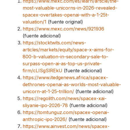
https://www.mexc.com/es/learn/article/the-
most-valuable-unicorns-in-2026-revealed-
spacex-overtakes-openai-with-a-1-25t-
valuation/1
(fuente original)
https://www.mexc.com/news/921936
(fuente adicional)
https://stocktwits.com/news-
articles/markets/equity/space-x-aims-for-
800-b-valuation-in-secondary-sale-to-
surpass-open-ai-as-top-us-private-
firm/cLISgSlREkU
(fuente adicional)
https://www.itedgenews.africa/spacex-
dethrones-openai-as-worlds-most-valuable-
unicorn-at-1-25-trillion/
(fuente adicional)
https://regolith.com/news/spacex-xai-
sliyanie-ipo-2026-78
(fuente adicional)
https://tomtunguz.com/spacex-openai-
anthropic-ipo-2026/
(fuente adicional)
https://www.ainvest.com/news/spacex-