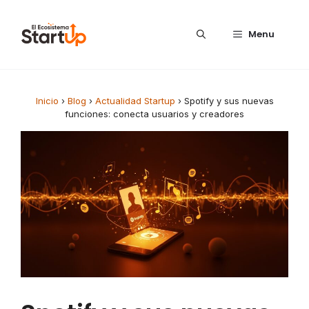
Saltar al contenido
Menu
Inicio
›
Blog
›
Actualidad Startup
›
Spotify y sus nuevas
funciones: conecta usuarios y creadores