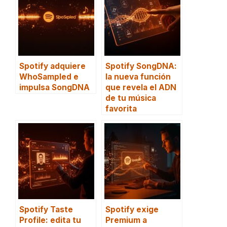
Spotify adquiere
Spotify SongDNA:
WhoSampled e
la nueva función
impulsa SongDNA
que revela el ADN
de tu música
favorita
Spotify Taste
Spotify exige
Profile: edita tu
Premium a