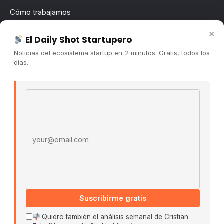
Cómo trabajamos
Newsletter
×
El Daily Shot Startupero
Contacto
Noticias del ecosistema startup en 2 minutos. Gratis, todos los
Publicidad
días.
Convocatorias
Email address
COMUNIDAD
Comunidad (Skool) ↗
Blog Cristian Tala ↗
Es La Hora de Aprender ↗
© 2026 El Ecosistema Startup. Todos los derechos
reservados.
Políticas De Privacidad · Términos De Uso
Suscribirme gratis
Quiero también el análisis semanal de Cristian