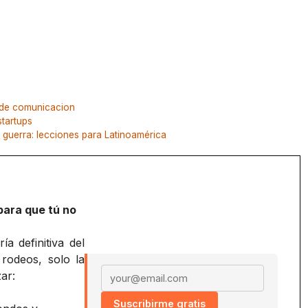
de comunicacion
startups
a guerra: lecciones para Latinoamérica
para que tú no
a definitiva del
 rodeos, solo la
Email address
ar:
Suscribirme gratis