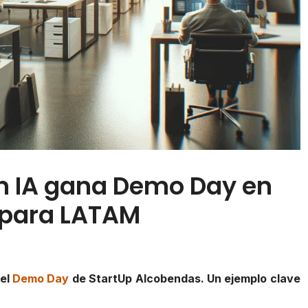
on IA gana Demo Day en
 para LATAM
 el
Demo Day
de StartUp Alcobendas. Un ejemplo clave