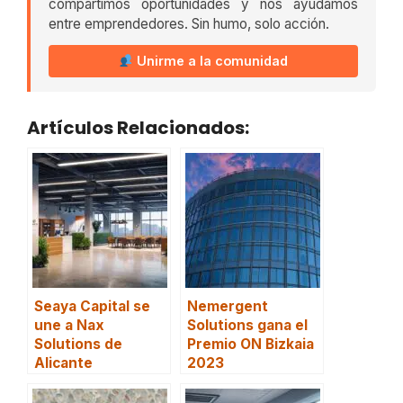
compartimos oportunidades y nos ayudamos
entre emprendedores. Sin humo, solo acción.
Unirme a la comunidad
Artículos Relacionados:
Seaya Capital se
Nemergent
une a Nax
Solutions gana el
Solutions de
Premio ON Bizkaia
Alicante
2023