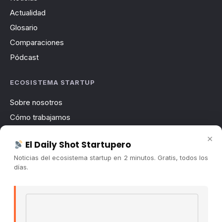
Actualidad
Glosario
Comparaciones
Pódcast
ECOSISTEMA STARTUP
Sobre nosotros
Cómo trabajamos
Newsletter
×
El Daily Shot Startupero
Contacto
Noticias del ecosistema startup en 2 minutos. Gratis, todos los
Publicidad
días.
Convocatorias
Email address
COMUNIDAD
Comunidad (Skool) ↗