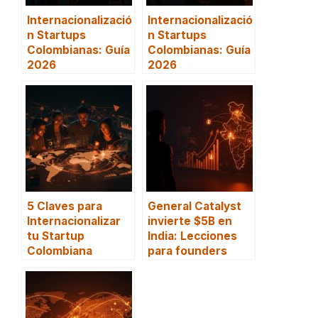
Internacionalizació
Internacionalizació
n Startups
n Startups
Colombianas: Guía
Colombianas: Guía
2026
2026
5 Claves para
General Catalyst
Internacionalizar
invierte $5B en
tu Startup
India: Lecciones
Colombiana
para founders