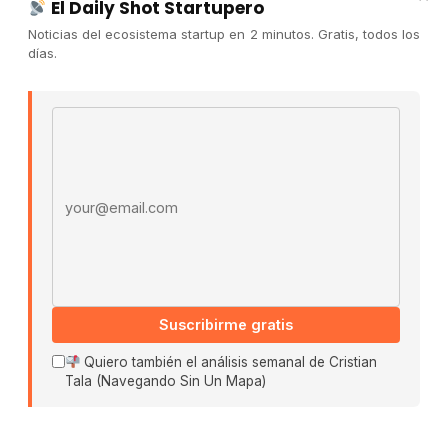
El Daily Shot Startupero
Convocatorias
Noticias del ecosistema startup en 2 minutos. Gratis, todos los
días.
COMUNIDAD
Comunidad (Skool) ↗
Email address
Blog Cristian Tala ↗
Es La Hora de Aprender ↗
© 2026 El Ecosistema Startup. Todos los derechos
reservados.
Políticas De Privacidad · Términos De Uso
Suscribirme gratis
Buscar:
Quiero también el análisis semanal de Cristian
Tala (Navegando Sin Un Mapa)