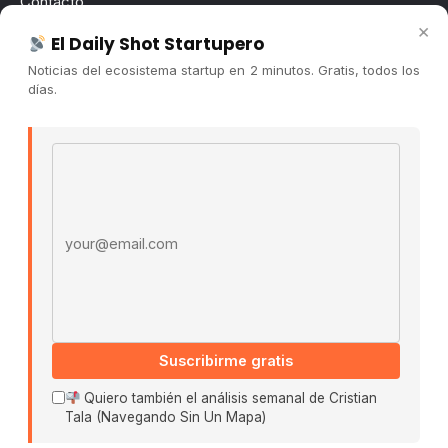
Contacto
×
Publicidad
El Daily Shot Startupero
Convocatorias
Noticias del ecosistema startup en 2 minutos. Gratis, todos los
días.
COMUNIDAD
Comunidad (Skool) ↗
Email address
Blog Cristian Tala ↗
Es La Hora de Aprender ↗
© 2026 El Ecosistema Startup. Todos los derechos
reservados.
Políticas De Privacidad · Términos De Uso
Suscribirme gratis
Buscar:
Quiero también el análisis semanal de Cristian
Tala (Navegando Sin Un Mapa)