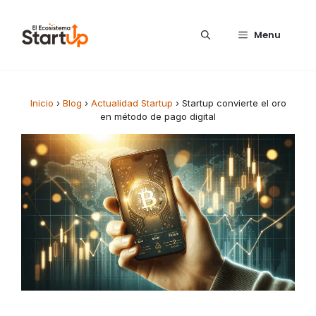
Saltar al contenido
Menu
Inicio
›
Blog
›
Actualidad Startup
›
Startup convierte el oro
en método de pago digital