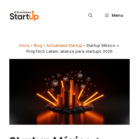
Saltar al contenido
Menu
Inicio
›
Blog
›
Actualidad Startup
›
Startup México +
PropTech Latam: alianza para startups 2026