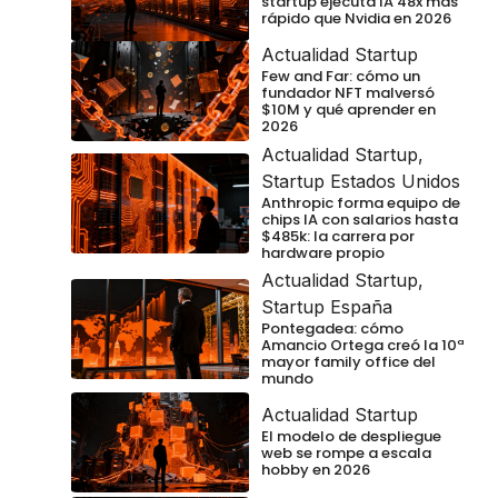
startup ejecuta IA 48x más
rápido que Nvidia en 2026
Actualidad Startup
Few and Far: cómo un
fundador NFT malversó
$10M y qué aprender en
2026
Actualidad Startup
,
Startup Estados Unidos
Anthropic forma equipo de
chips IA con salarios hasta
$485k: la carrera por
hardware propio
Actualidad Startup
,
Startup España
Pontegadea: cómo
Amancio Ortega creó la 10ª
mayor family office del
mundo
Actualidad Startup
El modelo de despliegue
web se rompe a escala
hobby en 2026