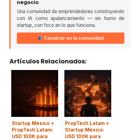
negocio
Una comunidad de emprendedores construyendo
con IA como apalancamiento — sin humo de
startup, con foco en lo que funciona.
Construir en la comunidad
Artículos Relacionados:
Startup México +
PropTech Latam +
PropTech Latam:
Startup México:
USD 100K para
USD 100K para