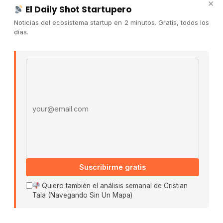
×
El Daily Shot Startupero
Contacto
Noticias del ecosistema startup en 2 minutos. Gratis, todos los
Publicidad
días.
Convocatorias
Email address
COMUNIDAD
Comunidad (Skool) ↗
Blog Cristian Tala ↗
Es La Hora de Aprender ↗
© 2026 El Ecosistema Startup. Todos los derechos
reservados.
Políticas De Privacidad · Términos De Uso
Suscribirme gratis
Quiero también el análisis semanal de Cristian
Tala (Navegando Sin Un Mapa)