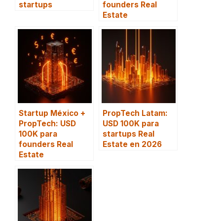
startups
founders Real
Estate
Startup México +
PropTech Latam:
PropTech: USD
USD 100K para
100K para
startups Real
founders Real
Estate en 2026
Estate