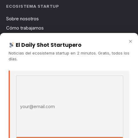
ECOSISTEMA STARTUP
Sobre nosotros
Cómo trabajamos
Newsletter
×
El Daily Shot Startupero
Contacto
Noticias del ecosistema startup en 2 minutos. Gratis, todos los
Publicidad
días.
Convocatorias
Email address
COMUNIDAD
Comunidad (Skool) ↗
Blog Cristian Tala ↗
Es La Hora de Aprender ↗
© 2026 El Ecosistema Startup. Todos los derechos
reservados.