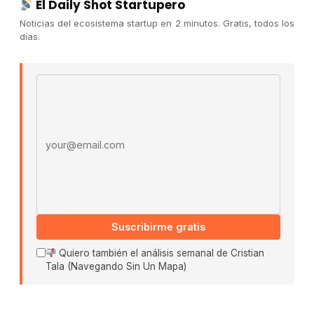
El Daily Shot Startupero
Contacto
Noticias del ecosistema startup en 2 minutos. Gratis, todos los
Publicidad
días.
Convocatorias
Email address
COMUNIDAD
Comunidad (Skool) ↗
Blog Cristian Tala ↗
Es La Hora de Aprender ↗
© 2026 El Ecosistema Startup. Todos los derechos
reservados.
Políticas De Privacidad · Términos De Uso
Suscribirme gratis
Quiero también el análisis semanal de Cristian
Tala (Navegando Sin Un Mapa)