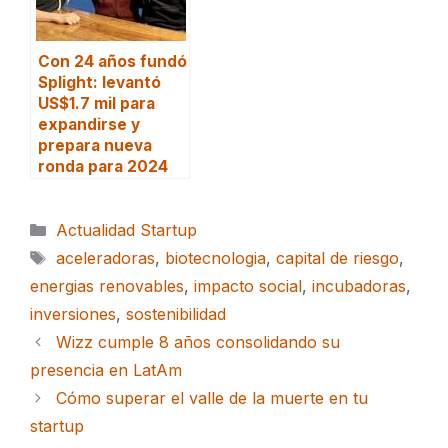
Con 24 años fundó
Splight: levantó
US$1.7 mil para
expandirse y
prepara nueva
ronda para 2024
Categorías
Actualidad Startup
Etiquetas
aceleradoras
,
biotecnologia
,
capital de riesgo
,
energias renovables
,
impacto social
,
incubadoras
,
inversiones
,
sostenibilidad
Wizz cumple 8 años consolidando su
presencia en LatAm
Cómo superar el valle de la muerte en tu
startup