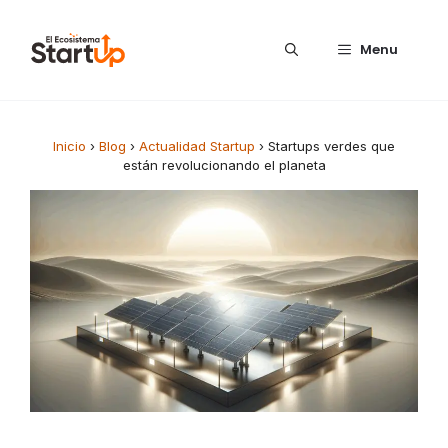
Saltar al contenido
Menu
Inicio
›
Blog
›
Actualidad Startup
›
Startups verdes que
están revolucionando el planeta