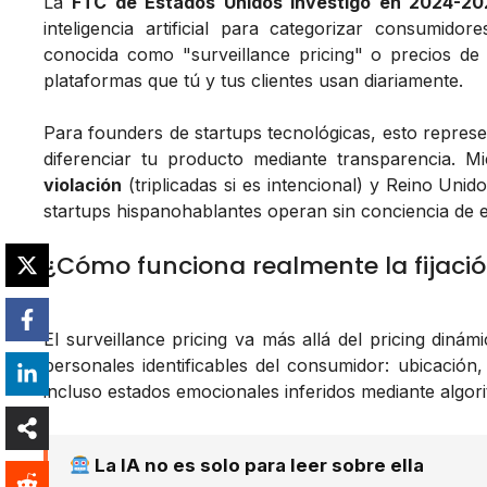
La
FTC de Estados Unidos investigó en 2024-20
inteligencia artificial para categorizar consumido
conocida como "surveillance pricing" o precios de v
plataformas que tú y tus clientes usan diariamente.
Para founders de startups tecnológicas, esto repres
diferenciar tu producto mediante transparencia. M
violación
(triplicadas si es intencional) y Reino Uni
startups hispanohablantes operan sin conciencia de e
¿Cómo funciona realmente la fijación
El surveillance pricing va más allá del pricing dinám
personales identificables del consumidor: ubicación
incluso estados emocionales inferidos mediante algor
La IA no es solo para leer sobre ella