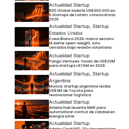
Actualidad Startup
500 Global invierte US$300.000 en
5 startups de Latam: convocatoria
2026
Actualidad Startup
,
Startup
Estados Unidos
Casa Blanca 2026: marco secreto
IA exime open-weight, solo
cerrados bajo revisión voluntaria
Actualidad Startup
Yango Ventures: fondo de US$20M
para startups LATAM en 2026
Actualidad Startup
,
Startup
Argentina
Moova: startup argentina recibe
US$3M de Toyota para
revolucionar logística
Actualidad Startup
Amelia Hub levanta 5M€ para
automatizar control de calidad en
energía solar
Actualidad Startup
Adobe ChatGPT: 70+ herramientas