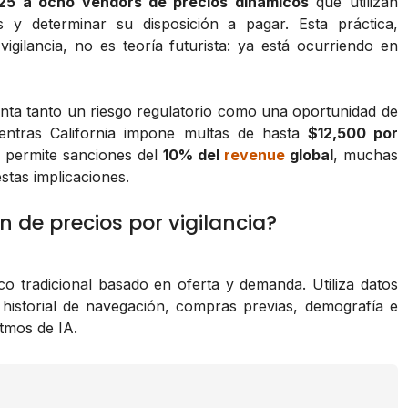
25 a ocho vendors de precios dinámicos
que utilizan
res y determinar su disposición a pagar. Esta práctica,
igilancia, no es teoría futurista: ya está ocurriendo en
enta tanto un riesgo regulatorio como una oportunidad de
ientras California impone multas de hasta
$12,500 por
do permite sanciones del
10% del
revenue
global
, muchas
stas implicaciones.
 de precios por vigilancia?
ico tradicional basado en oferta y demanda. Utiliza datos
, historial de navegación, compras previas, demografía e
itmos de IA.