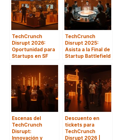
TechCrunch
TechCrunch
Disrupt 2026:
Disrupt 2025:
Oportunidad para
Asista a la Final de
Startups en SF
Startup Battlefield
Escenas del
Descuento en
TechCrunch
tickets para
Disrupt:
TechCrunch
Innovación y
Disrupt 2026 |