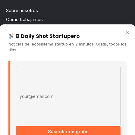
Sobre nosotros
Cómo trabajamos
Newsletter
×
El Daily Shot Startupero
Contacto
Noticias del ecosistema startup en 2 minutos. Gratis, todos los
Publicidad
días.
Convocatorias
Email address
COMUNIDAD
Comunidad (Skool) ↗
Blog Cristian Tala ↗
Es La Hora de Aprender ↗
© 2026 El Ecosistema Startup. Todos los derechos
reservados.
Políticas De Privacidad · Términos De Uso
Suscribirme gratis