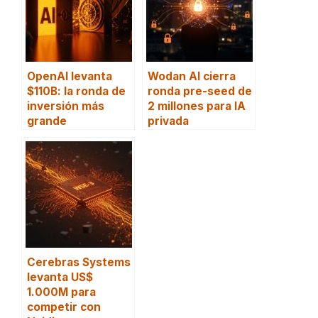
OpenAI levanta
Wodan AI cierra
$110B: la ronda de
ronda pre-seed de
inversión más
2 millones para IA
grande
privada
Cerebras Systems
levanta US$
1.000M para
competir con