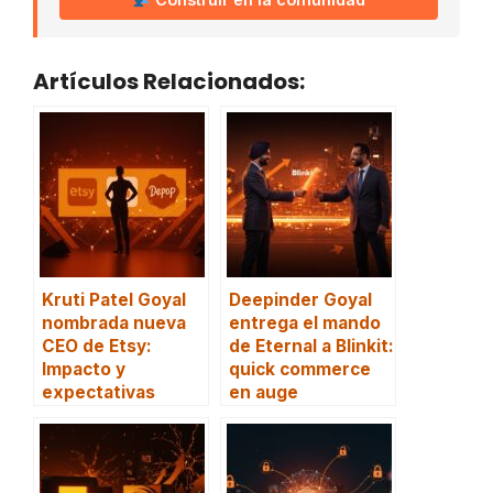
Artículos Relacionados:
Kruti Patel Goyal
Deepinder Goyal
nombrada nueva
entrega el mando
CEO de Etsy:
de Eternal a Blinkit:
Impacto y
quick commerce
expectativas
en auge