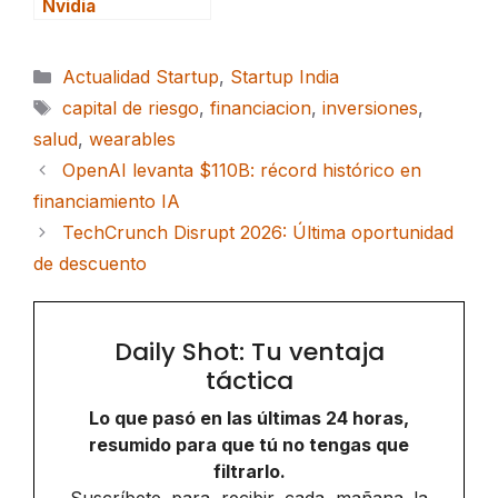
Nvidia
Categorías
Actualidad Startup
,
Startup India
Etiquetas
capital de riesgo
,
financiacion
,
inversiones
,
salud
,
wearables
OpenAI levanta $110B: récord histórico en
financiamiento IA
TechCrunch Disrupt 2026: Última oportunidad
de descuento
Daily Shot: Tu ventaja
táctica
Lo que pasó en las últimas 24 horas,
resumido para que tú no tengas que
filtrarlo.