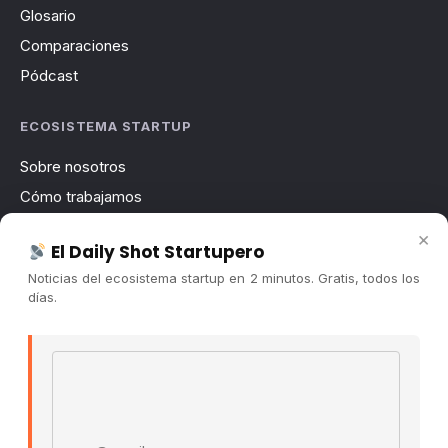
Glosario
Comparaciones
Pódcast
ECOSISTEMA STARTUP
Sobre nosotros
Cómo trabajamos
Newsletter
×
El Daily Shot Startupero
Contacto
Noticias del ecosistema startup en 2 minutos. Gratis, todos los
Publicidad
días.
Convocatorias
Email address
COMUNIDAD
Comunidad (Skool) ↗
Blog Cristian Tala ↗