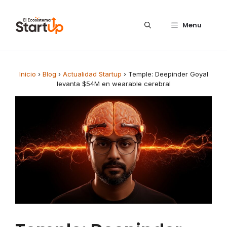
Saltar al contenido
Menu
Inicio
›
Blog
›
Actualidad Startup
›
Temple: Deepinder Goyal
levanta $54M en wearable cerebral