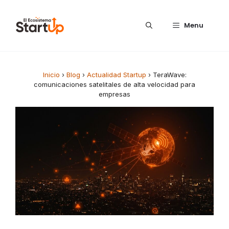
Saltar al contenido
Menu
Inicio
›
Blog
›
Actualidad Startup
›
TeraWave:
comunicaciones satelitales de alta velocidad para
empresas