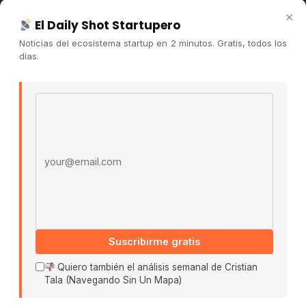
Newsletter
×
El Daily Shot Startupero
Contacto
Noticias del ecosistema startup en 2 minutos. Gratis, todos los
Publicidad
días.
Convocatorias
Email address
COMUNIDAD
Comunidad (Skool) ↗
Blog Cristian Tala ↗
Es La Hora de Aprender ↗
© 2026 El Ecosistema Startup. Todos los derechos
reservados.
Políticas De Privacidad · Términos De Uso
Suscribirme gratis
Quiero también el análisis semanal de Cristian
Tala (Navegando Sin Un Mapa)