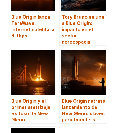
Blue Origin lanza
Tory Bruno se une
TeraWave:
a Blue Origin:
internet satelital a
impacto en el
6 Tbps
sector
aeroespacial
Blue Origin y el
Blue Origin retrasa
primer aterrizaje
lanzamiento de
exitoso de New
New Glenn: claves
Glenn
para founders