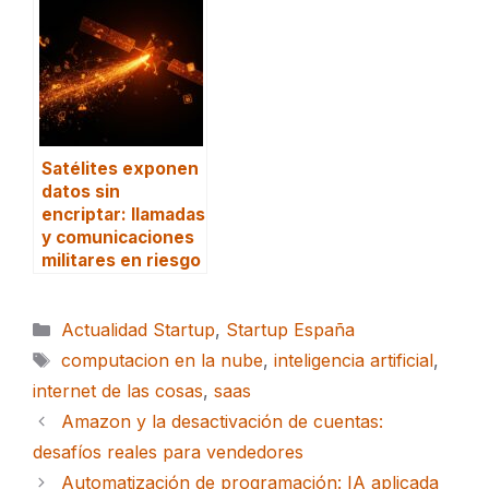
Satélites exponen
datos sin
encriptar: llamadas
y comunicaciones
militares en riesgo
Categorías
Actualidad Startup
,
Startup España
Etiquetas
computacion en la nube
,
inteligencia artificial
,
internet de las cosas
,
saas
Amazon y la desactivación de cuentas:
desafíos reales para vendedores
Automatización de programación: IA aplicada