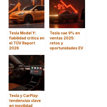
Tesla Model Y:
Tesla cae 9% en
fiabilidad crítica en
ventas 2025:
el TÜV Report
retos y
2026
oportunidades EV
Tesla y CarPlay:
tendencias clave
en movilidad