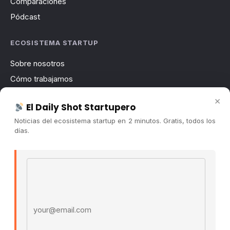
Comparaciones
Pódcast
ECOSISTEMA STARTUP
Sobre nosotros
Cómo trabajamos
Newsletter
×
El Daily Shot Startupero
Contacto
Noticias del ecosistema startup en 2 minutos. Gratis, todos los
Publicidad
días.
Convocatorias
Email address
COMUNIDAD
Comunidad (Skool) ↗
Blog Cristian Tala ↗
Es La Hora de Aprender ↗