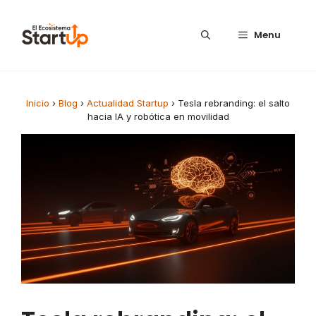
Saltar al contenido
Menu
Inicio
›
Blog
›
Actualidad Startup
›
Tesla rebranding: el salto
hacia IA y robótica en movilidad