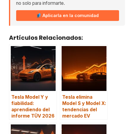
no solo para informarte.
Aplicarla en la comunidad
Artículos Relacionados:
Tesla Model Y y
Tesla elimina
fiabilidad:
Model S y Model X:
aprendiendo del
tendencias del
informe TÜV 2026
mercado EV