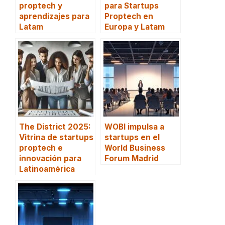
proptech y
para Startups
aprendizajes para
Proptech en
Latam
Europa y Latam
The District 2025:
WOBI impulsa a
Vitrina de startups
startups en el
proptech e
World Business
innovación para
Forum Madrid
Latinoamérica