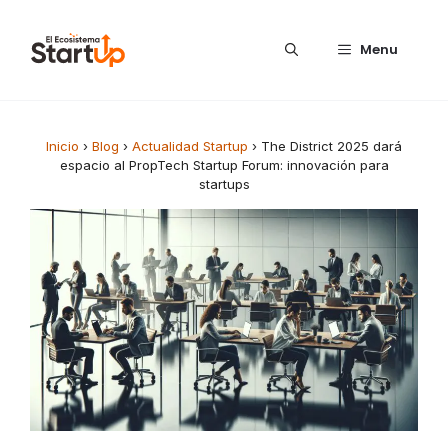
Saltar al contenido
Menu
Inicio
›
Blog
›
Actualidad Startup
›
The District 2025 dará
espacio al PropTech Startup Forum: innovación para
startups