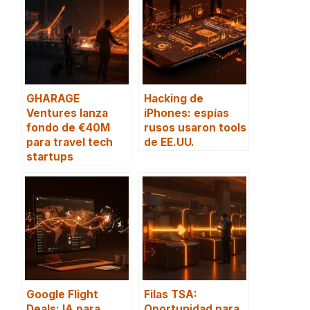
GHARAGE
Hacking de
Ventures lanza
iPhones: espías
fondo de €40M
rusos usaron tools
para travel tech
de EE.UU.
startups
Google Flight
Filas TSA:
Deals: IA para
Oportunidad para