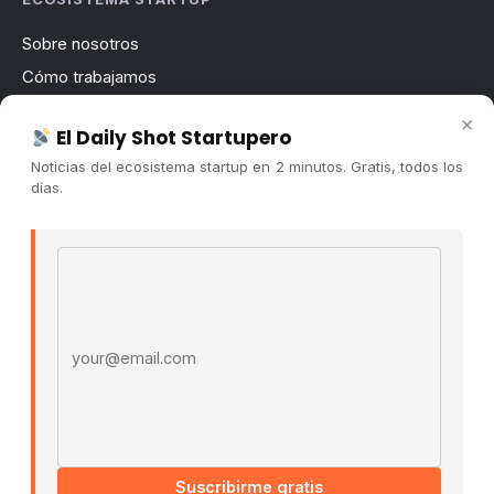
Sobre nosotros
Cómo trabajamos
Newsletter
×
El Daily Shot Startupero
Contacto
Noticias del ecosistema startup en 2 minutos. Gratis, todos los
Publicidad
días.
Convocatorias
Email address
COMUNIDAD
Comunidad (Skool) ↗
Blog Cristian Tala ↗
Es La Hora de Aprender ↗
© 2026 El Ecosistema Startup. Todos los derechos
reservados.
Políticas De Privacidad · Términos De Uso
Suscribirme gratis