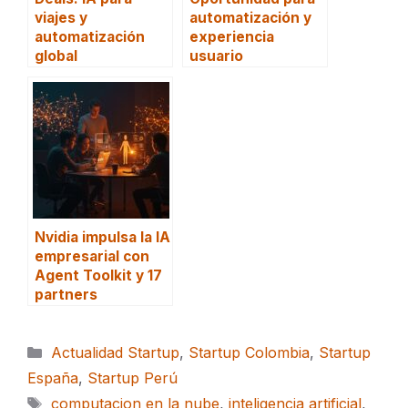
viajes y
automatización y
automatización
experiencia
global
usuario
Nvidia impulsa la IA
empresarial con
Agent Toolkit y 17
partners
Categorías
Actualidad Startup
,
Startup Colombia
,
Startup
España
,
Startup Perú
Etiquetas
computacion en la nube
,
inteligencia artificial
,