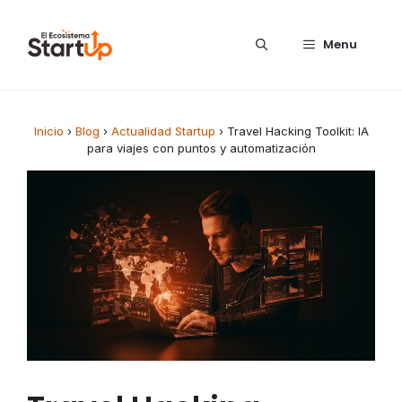
Saltar al contenido
Menu
Inicio
›
Blog
›
Actualidad Startup
›
Travel Hacking Toolkit: IA
para viajes con puntos y automatización