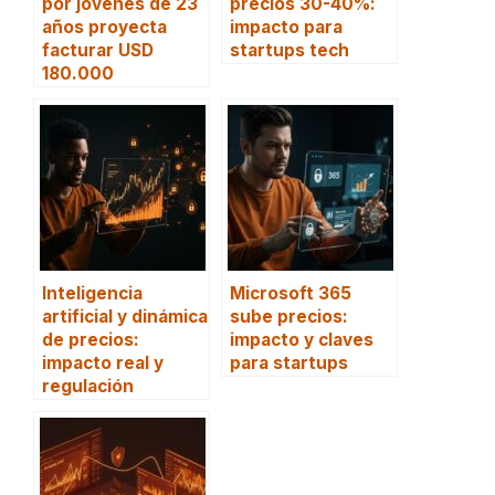
por jóvenes de 23
precios 30-40%:
años proyecta
impacto para
facturar USD
startups tech
180.000
Inteligencia
Microsoft 365
artificial y dinámica
sube precios:
de precios:
impacto y claves
impacto real y
para startups
regulación