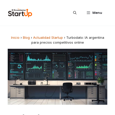
Saltar al contenido
Menu
Inicio
›
Blog
›
Actualidad Startup
›
Turbodato: IA argentina
para precios competitivos online