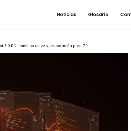
Noticias
Glosario
Com
pt 6.0 RC: cambios clave y preparación para 7.0