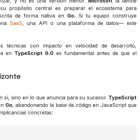
rizar, y no es una versión menor.
Microsoft
la define
 su propósito central es preparar el ecosistema para
scrita de forma nativa en
Go
. Si tu equipo construye
 una
SaaS
, una API o una plataforma de datos— este
 técnicas con impacto en velocidad de desarrollo,
bia en
TypeScript 6.0
es fundamental antes de que el
rizonte
n sí, sino en lo que anuncia para su sucesor.
TypeScript
 en
Go
, abandonando la base de código en JavaScript que
implicancias concretas: