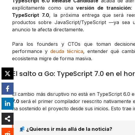
TypeScript 6.0 Release Candidate
acaba de ater
explícitamente como una
versión de transición
:
TypeScript 7.0
, la próxima entrega que será ree
productos sobre JavaScript/TypeScript —ya sea
anuncio te afecta directamente.
Para los founders y CTOs que toman decisiones
performance y
deuda técnica
, entender qué cam
ecosistema migre de forma masiva.
El salto a Go: TypeScript 7.0 en el ho
El cambio más disruptivo no está en TypeScript 6.0 e
7.0
será el primer compilador reescrito nativamente
ha sostenido el proyecto desde sus inicios. Esto trae 
¿Quieres ir más allá de la noticia?