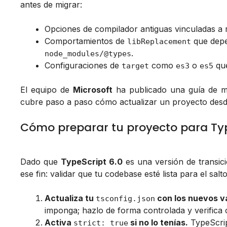
antes de migrar:
Opciones de compilador antiguas vinculadas a
Comportamientos de
que depe
libReplacement
.
node_modules/@types
Configuraciones de
como
o
que
target
es3
es5
El equipo de
Microsoft
ha publicado una guía de mi
cubre paso a paso cómo actualizar un proyecto desde 
Cómo preparar tu proyecto para Typ
Dado que
TypeScript 6.0
es una versión de transic
ese fin: validar que tu codebase esté lista para el salt
Actualiza tu
con los nuevos va
tsconfig.json
imponga; hazlo de forma controlada y verifica
Activa
si no lo tenías.
TypeScript
strict: true