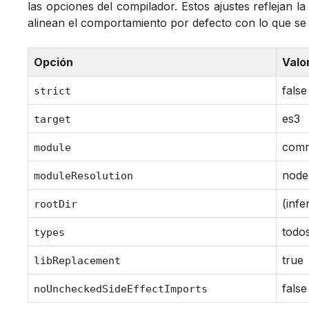
las opciones del compilador. Estos ajustes reflejan l
alinean el comportamiento por defecto con lo que s
Opción
Valo
false
strict
es3
target
comm
module
node
moduleResolution
(infe
rootDir
todo
types
true
libReplacement
false
noUncheckedSideEffectImports