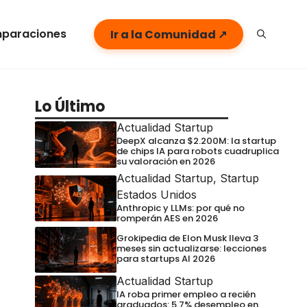
paraciones
Ir a la Comunidad ↗
Lo Último
Actualidad Startup
DeepX alcanza $2.200M: la startup
de chips IA para robots cuadruplica
su valoración en 2026
Actualidad Startup
,
Startup
Estados Unidos
Anthropic y LLMs: por qué no
romperán AES en 2026
Grokipedia de Elon Musk lleva 3
meses sin actualizarse: lecciones
para startups AI 2026
Actualidad Startup
IA roba primer empleo a recién
graduados: 5,7% desempleo en