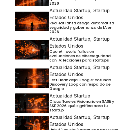
2026
Actualidad Startup
,
Startup
Estados Unidos
Red Hat lanza asago: automatiza
seguridad y gobernanza de IA en
2026
Actualidad Startup
,
Startup
Estados Unidos
OpenAI revela fallos en
evaluaciones de ciberseguridad
con IA: lecciones para startups
Actualidad Startup
,
Startup
Estados Unidos
Jeff Dean deja Google: cofunda
Discovery Loop con respaldo de
Google
Actualidad Startup
Cloudflare es Visionario en SASE y
SSE 2026: qué significa para tu
startup
Actualidad Startup
,
Startup
Estados Unidos
Unit 42 revela 3 ataques a passkeys