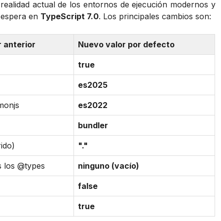
a realidad actual de los entornos de ejecución modernos y
e espera en
TypeScript 7.0
. Los principales cambios son:
r anterior
Nuevo valor por defecto
true
es2025
onjs
es2022
bundler
rido)
"."
s los @types
ninguno (vacío)
false
true