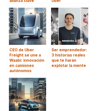
alianza clave
Uber
CEO de Uber
Ser emprendedor:
Freight se une a
3 historias reales
Waabi: innovación
que te harán
en camiones
explotar la mente
autónomos