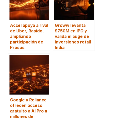
Accel apoya a rival
Groww levanta
de Uber, Rapido,
$750M en IPO y
ampliando
valida el auge de
participación de
inversiones retail
Prosus
India
Google y Reliance
ofrecen acceso
gratuito a AI Pro a
millones de