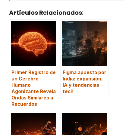
Artículos Relacionados:
Primer Registro de
Figma apuesta por
un Cerebro
India: expansión,
Humano
IA y tendencias
Agonizante Revela
tech
Ondas Similares a
Recuerdos