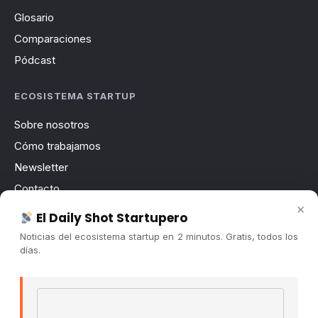
Glosario
Comparaciones
Pódcast
ECOSISTEMA STARTUP
Sobre nosotros
Cómo trabajamos
Newsletter
Contacto
×
Publicidad
El Daily Shot Startupero
Convocatorias
Noticias del ecosistema startup en 2 minutos. Gratis, todos los
días.
COMUNIDAD
Comunidad (Skool) ↗
Email address
Blog Cristian Tala ↗