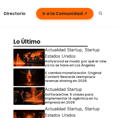
Directorio
Ir a la Comunidad ↗
Lo Último
Actualidad Startup
,
Startup
Estados Unidos
Hollywood se muda: por qué el cine
ya no se hace en Los Ángeles
X cambia monetización: Original
Content Rewards reemplaza
revenue sharing en 2026
Actualidad Startup
SoftwareOne: 5 claves para
implementar IA agéntica en tu
empresa en 2026
Actualidad Startup
,
Startup
Estados Unidos