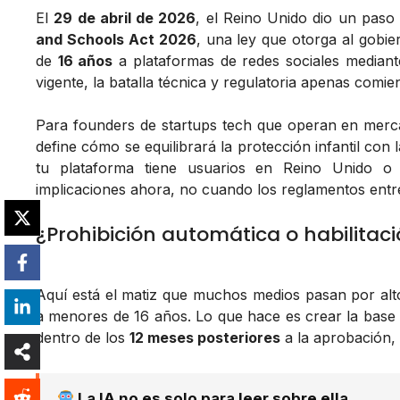
El
29 de abril de 2026
, el Reino Unido dio un paso 
and Schools Act 2026
, una ley que otorga al gobie
de
16 años
a plataformas de redes sociales mediante
vigente, la batalla técnica y regulatoria apenas comie
Para founders de startups tech que operan en mercad
define cómo se equilibrará la protección infantil con la
tu plataforma tiene usuarios en Reino Unido o 
implicaciones ahora, no cuando los reglamentos entre
¿Prohibición automática o habilitaci
Aquí está el matiz que muchos medios pasan por alto
a menores de 16 años. Lo que hace es crear la base 
dentro de los
12 meses posteriores
a la aprobación, 
La IA no es solo para leer sobre ella