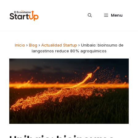
Saltar al contenido
Menu
Inicio
›
Blog
›
Actualidad Startup
›
Unibaio: bioinsumo de
langostinos reduce 80% agroquímicos