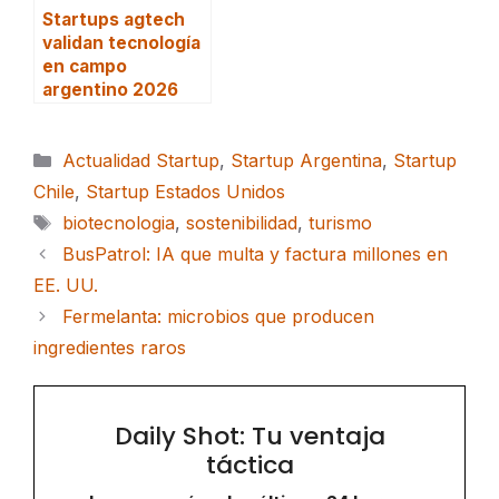
Startups agtech
validan tecnología
en campo
argentino 2026
Categorías
Actualidad Startup
,
Startup Argentina
,
Startup
Chile
,
Startup Estados Unidos
Etiquetas
biotecnologia
,
sostenibilidad
,
turismo
BusPatrol: IA que multa y factura millones en
EE. UU.
Fermelanta: microbios que producen
ingredientes raros
Daily Shot: Tu ventaja
táctica