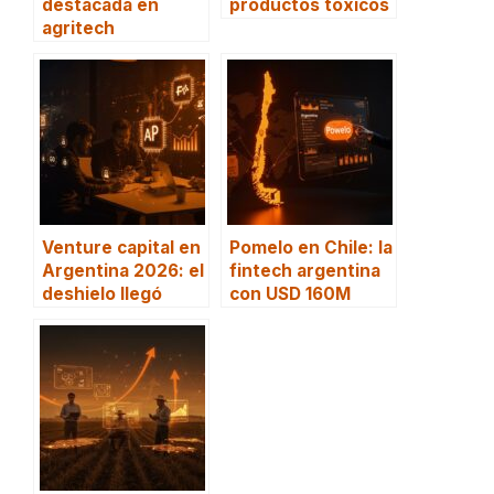
destacada en
productos tóxicos
agritech
Venture capital en
Pomelo en Chile: la
Argentina 2026: el
fintech argentina
deshielo llegó
con USD 160M