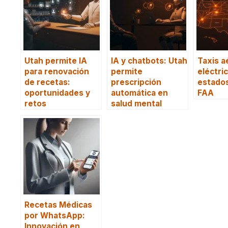
Utah permite IA
IA y chatbots: Utah
Taxis a
para renovación
permite
eléctri
de recetas:
prescripción
estados
oportunidades y
automática en
FAA
retos
salud mental
Recetas Médicas
por WhatsApp:
Innovación en