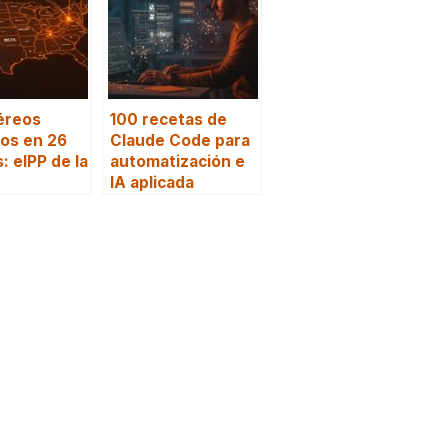
éreos
100 recetas de
cos en 26
Claude Code para
: eIPP de la
automatización e
IA aplicada