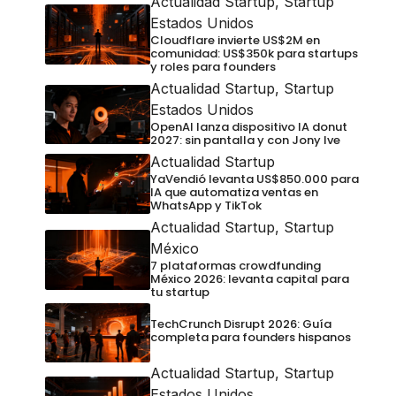
Actualidad Startup
,
Startup
Estados Unidos
Cloudflare invierte US$2M en
comunidad: US$350k para startups
y roles para founders
Actualidad Startup
,
Startup
Estados Unidos
OpenAI lanza dispositivo IA donut
2027: sin pantalla y con Jony Ive
Actualidad Startup
YaVendió levanta US$850.000 para
IA que automatiza ventas en
WhatsApp y TikTok
Actualidad Startup
,
Startup
México
7 plataformas crowdfunding
México 2026: levanta capital para
tu startup
TechCrunch Disrupt 2026: Guía
completa para founders hispanos
Actualidad Startup
,
Startup
Estados Unidos