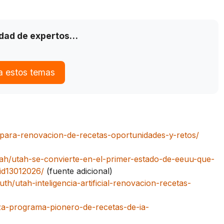
idad de expertos…
a estos temas
-para-renovacion-de-recetas-oportunidades-y-retos/
tah/utah-se-convierte-en-el-primer-estado-de-eeuu-que-
id13012026/
(fuente adicional)
uth/utah-inteligencia-artificial-renovacion-recetas-
nza-programa-pionero-de-recetas-de-ia-