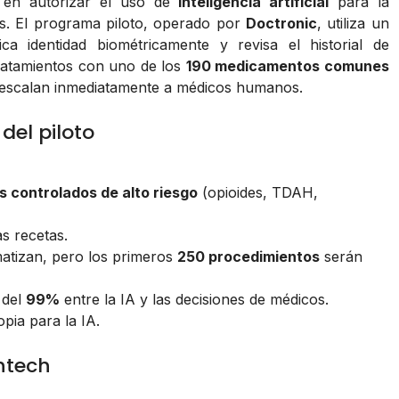
 en autorizar el uso de
inteligencia artificial
para la
s. El programa piloto, operado por
Doctronic
, utiliza un
a identidad biométricamente y revisa el historial de
tratamientos con uno de los
190 medicamentos comunes
e escalan inmediatamente a médicos humanos.
del piloto
 controlados de alto riesgo
(opioides, TDAH,
s recetas.
matizan, pero los primeros
250 procedimientos
serán
 del
99%
entre la IA y las decisiones de médicos.
pia para la IA.
htech