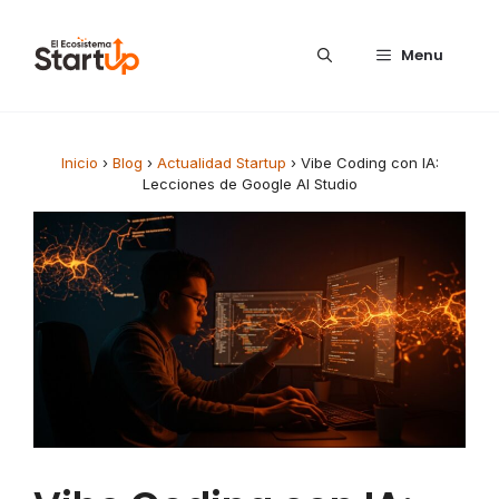
Saltar al contenido
Menu
Inicio
›
Blog
›
Actualidad Startup
›
Vibe Coding con IA:
Lecciones de Google AI Studio