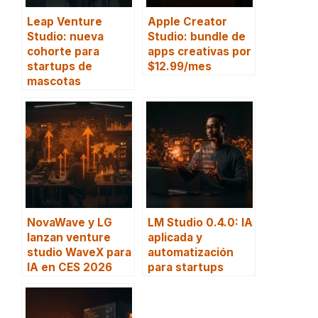
Leap Venture
Apple Creator
Studio: nueva
Studio: bundle de
cohorte para
apps creativas por
startups de
$12.99/mes
mascotas
NovaWave y LG
LM Studio 0.4.0: IA
lanzan venture
aplicada y
studio WaveX para
automatización
IA en CES 2026
para startups