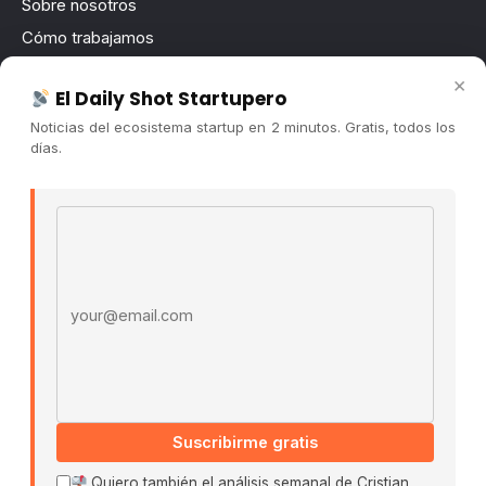
Sobre nosotros
Cómo trabajamos
Newsletter
×
El Daily Shot Startupero
Contacto
Noticias del ecosistema startup en 2 minutos. Gratis, todos los
Publicidad
días.
Convocatorias
Email address
COMUNIDAD
Comunidad (Skool) ↗
Blog Cristian Tala ↗
Es La Hora de Aprender ↗
© 2026 El Ecosistema Startup. Todos los derechos
reservados.
Políticas De Privacidad · Términos De Uso
Suscribirme gratis
Quiero también el análisis semanal de Cristian