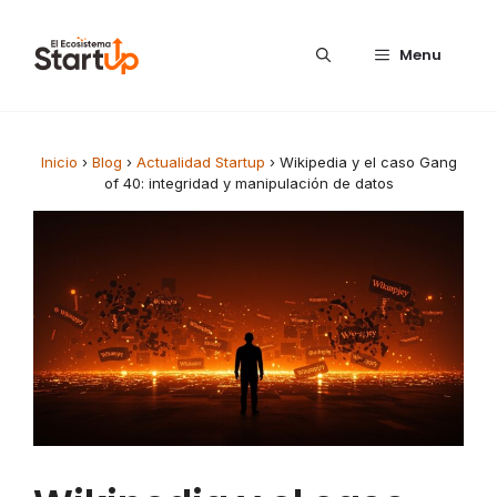
Saltar al contenido
Menu
Inicio
›
Blog
›
Actualidad Startup
›
Wikipedia y el caso Gang
of 40: integridad y manipulación de datos