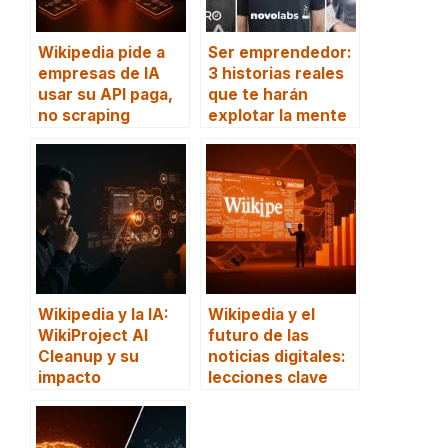
Wikipedia pide a
Ser emprendedor:
empresas de IA
3 historias reales
usar su API paga,
que te harán
no scraping
explotar la mente
Wikipedia y la IA:
Wikipedia y el
WikiProject AI
futuro de las
Cleanup y su
noticias digitales:
impacto
lecciones clave