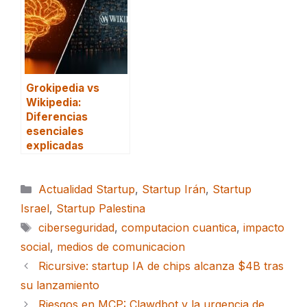
Grokipedia vs
Wikipedia:
Diferencias
esenciales
explicadas
Categorías
Actualidad Startup
,
Startup Irán
,
Startup
Israel
,
Startup Palestina
Etiquetas
ciberseguridad
,
computacion cuantica
,
impacto
social
,
medios de comunicacion
Ricursive: startup IA de chips alcanza $4B tras
su lanzamiento
Riesgos en MCP: Clawdbot y la urgencia de